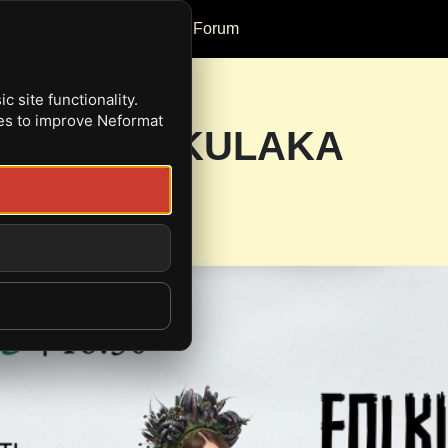
Reviews
Events
Forum
 site functionality.
ies to improve Neformat
ПІЛЬ | FOLKULAKA