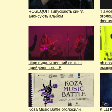
ROSEQUIT випускають сингл,
"Гамсе
анонсують альбом
оголо
фести
ніщо видали перший сингл із
ph.dos
прийдешнього LP
емоці
Koza Music Battle оголосили
KILL! 