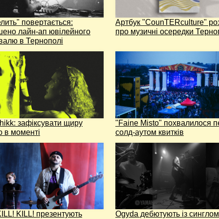
лить" повертається:
Артбук "СounTERculture" ро
шено лайн-ап ювілейного
про музичні осередки Терн
валю в Тернополі
hikk: зафіксувати щиру
"Faine Misto" похвалилося 
ю в моменті
солд-аутом квитків
KILL! KILL! презентують
Ogyda дебютують із синглом