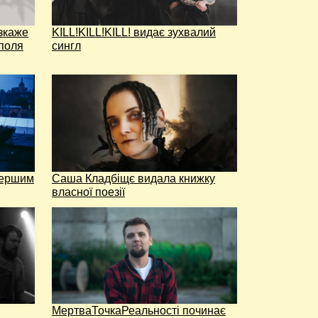
зкаже
KILL!KILL!KILL! видає зухвалий
ополя
сингл
першим
Саша Кладбіщє видала книжку
власної поезії
МертваТочкаРеальності починає