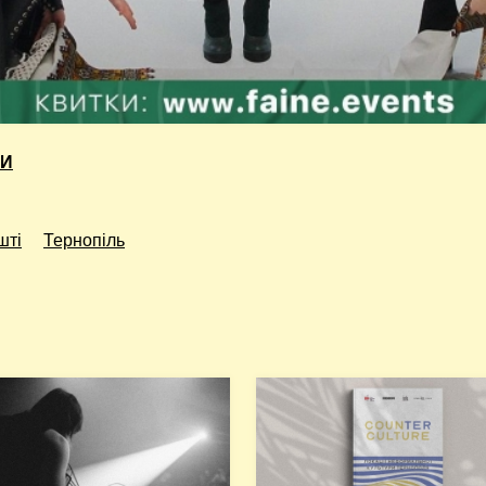
КИ
шті
Тернопіль