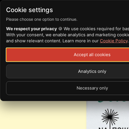
Війна
News
Articles
Cookie settings
Please choose one option to continue.
We respect your privacy
🍪 We use cookies required for basic
With your consent, we enable analytics and marketing cook
30.03 | ТЕРНО
and show relevant content. Learn more in our
Cookie Policy
.
Accept all cookies
Sat, 30.03.24 - 06:30
Analytics only
Na Пошті
Necessary only