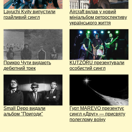
Layuchi Kvity випустили
Aircraft вклав у новий
грайливий сингл
мініальбом ретроспективу
українського життя
Прикро Чути видають
KUTZÔRU презентували
дебютний трек
особистий сингл
Small Depo видали
Гурт MAREVO презентує
альбом "Пригоди"
сингл «Друг» — присвяту
полеглому воїну