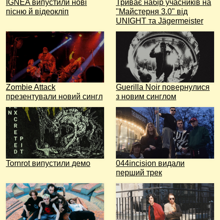
IGNEA випустили нові
Триває набір учасників на
пісню й відеокліп
"Майстерня 3.0" від
UNIGHT та Jägermeister
Zombie Attack
Guerilla Noir повернулися
презентували новий сингл
з новим синглом
Tornrot випустили демо
044incision видали
перший трек