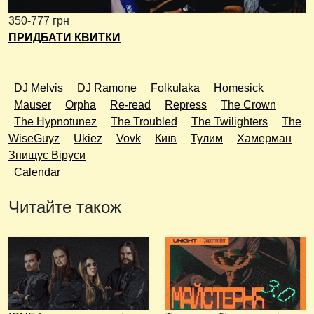
350-777 грн
ПРИДБАТИ КВИТКИ
DJ Melvis
DJ Ramone
Folkulaka
Homesick
Mauser
Orpha
Re-read
Repress
The Crown
The Hypnotunez
The Troubled
The Twilighters
The
WiseGuyz
Ukiez
Vovk
Київ
Тулим
Хамерман
Знищує Віруси
Calendar
Читайте також