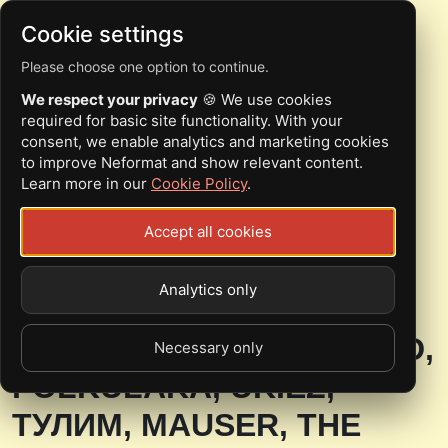
Cookie settings
Please choose one option to continue.
24-26.11 | КИЇВ |
We respect your privacy
🍪 We use cookies
ПЕРШИЙ ДЕНЬ
required for basic site functionality. With your
consent, we enable analytics and marketing cookies
НАРОДЖЕННЯ THE
to improve Neformat and show relevant content.
Learn more in our
Cookie Policy
.
CROWN: THE
TWILIGHTERS, THE
Accept all cookies
TROUBLED, DJ MELVIS,
Analytics only
REPRESS, ORPHA, DJ
RAMONE, VOVK, RE-READ,
Necessary only
FOLKULAKA, UKIEZ,
ТУЛИМ, MAUSER, THE