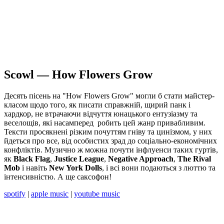
Scowl — How Flowers Grow
Десять пісень на "How Flowers Grow" могли б стати майстер-
класом щодо того, як писати справжній, щирий панк і
хардкор, не втрачаючи відчуття юнацького ентузіазму та
веселощів, які насамперед робить цей жанр привабливим.
Тексти просякнені різким почуттям гніву та цинізмом, у них
йдеться про все, від особистих зрад до соціально-економічних
конфліктів. Музично ж можна почути інфлуенси таких гуртів,
як
Black Flag
,
Justice League
,
Negative Approach
,
The Rival
Mob
і навіть
New York Dolls
, і всі вони подаються з люттю та
інтенсивністю. А ще саксофон!
spotify
|
apple music
|
youtube music