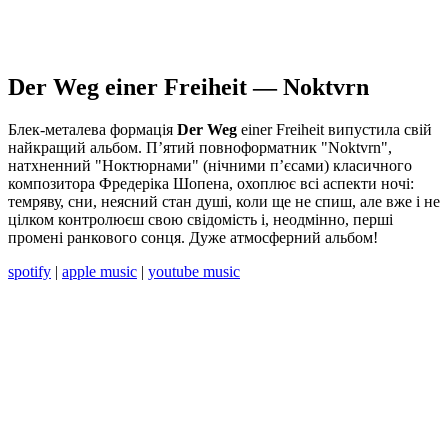
Der Weg einer Freiheit — Noktvrn
Блек-металева формація
Der Weg
einer Freiheit випустила свій
найкращий альбом. П’ятий повноформатник "Noktvrn",
натхненний "Ноктюрнами" (нічними п’єсами) класичного
композитора Фредеріка Шопена, охоплює всі аспекти ночі:
темряву, сни, неясний стан душі, коли ще не спиш, але вже і не
цілком контролюєш свою свідомість і, неодмінно, перші
промені ранкового сонця. Дуже атмосферний альбом!
spotify
|
apple music
|
youtube music