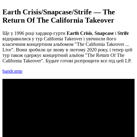
Earth Crisis/Snapcase/Strife — The
Return Of The California Takeover
Ще у 1996 році хардкор-гурти
Earth Crisis
,
Snapcase
і
Strife
відправилися у тур California Takeover і увічнили його
класичним концертним альбомом "The California Takeover ...
Live". Вони зробили це знову в лютому 2020 року, і тепер цей
тур також одержує концертний альбом "The Return Of The
California Takeover". Будьте готові розтрощити все під цей LP.
bandcamp