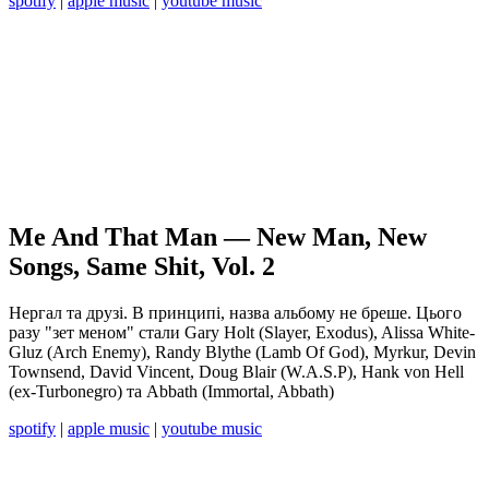
spotify
|
apple music
|
youtube music
Me And That Man — New Man, New
Songs, Same Shit, Vol. 2
Нергал та друзі. В принципі, назва альбому не бреше. Цього
разу "зет меном" стали Gary Holt (Slayer, Exodus), Alissa White-
Gluz (Arch Enemy), Randy Blythe (Lamb Of God), Myrkur, Devin
Townsend, David Vincent, Doug Blair (W.A.S.P), Hank von Hell
(ex-Turbonegro) та Abbath (Immortal, Abbath)
spotify
|
apple music
|
youtube music