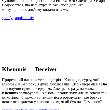
Чудовий нойз-рок від гітариста
Full Of Hell
Спенсера Хезарда.
Подобається, що часу гурт не гає і послідовника
минулорічного альбому видали от уже.
spotify
|
apple music
Khemmis — Deceiver
Приречений важкий метал від тріо з Колорадо, гурту, чий
альбом 2018-го року я дуже люблю і чий ЕР з каверами на
Dio
теж влучив прямо в сердечко. Але цього разу, на жаль,
Khemmis
розчарували. Альбом наганяє тугу, але не зовсім так,
як хотілося б, можливо, зможу його розслухати, але бракує
поки того присмаку епічного хеві, який був на "Desolation".