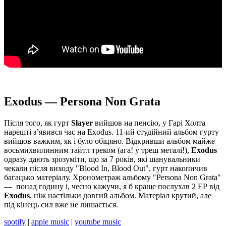
Exodus — Persona Non Grata
Після того, як гурт
Slayer
вийшов на пенсію, у Гарі Холта
нарешті з’явився час на Exodus. 11-ий студійний альбом гурту
вийшов важким, як і було обіцяно. Відкривши альбом майже
восьмихвилинним тайтл треком (ага! у треш металі!),
Exodus
одразу дають зрозуміти, що за 7 років, які шанувальники
чекали після виходу "Blood In, Blood Out", гурт накопичив
багацько матеріалу. Хронометраж альбому "Persona Non Grata"
— понад годину і, чесно кажучи, я б краще послухав 2 ЕР від
Exodus
, ніж настільки довгий альбом. Матеріал крутий, але
під кінець сил вже не лишається.
spotify
|
apple music
|
youtube music