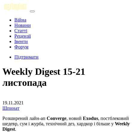
Війна
Новини
Статті
Рецензії
Івенти
Форум
Підтримати
Weekly Digest 15-21
листопада
19.11.2021
Шпинат
Розширений лайн-ап
Converge
, новий
Exodus
, постблековий
шедевр, сум і журба, технічний дез, хардкор і більше у
Weekly
Digest
.