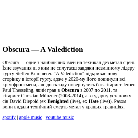
Obscura — A Valediction
Obscura — одне з найбільших імен на технікал дез метал сцені.
Їхнє звучання ні з ким не сплутаєш завдяки незмінному лідеру
гурту Steffen Kummerer. "A Valediction" відкриває нову
сторінку в історії гурту, адже у 2020-му його покинули всі
крім фронтмена, але до складу повернулись бас-гітарист Jeroen
Paul Thesseling, який грав в
Obscura
з 2007 по 2011, та
гітарист Christian Münzner (2008-2014), а за ударну установку
сів David Diepold (ex-
Benighted
(live), ex-
Hate
(live)). Разом
вони видали технічний смерть метал у кращих традиціях.
spotify
|
apple music
|
youtube music