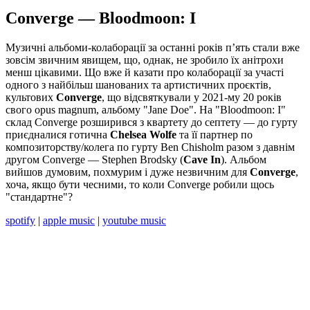
Converge — Bloodmoon: I
Музичні альбоми-колаборації за останні років п’ять стали вже
зовсім звичним явищем, що, однак, не зробило їх анітрохи
менш цікавими. Що вже й казати про колаборації за участі
одного з найбільш шанованих та артистичних проєктів,
культових
Converge
, що відсвяткували у 2021-му 20 років
свого opus magnum, альбому "Jane Doe". На "Bloodmoon: I"
склад Converge розширився з квартету до септету — до гурту
приєдналися готична
Chelsea Wolfe
та її партнер по
композиторству/колега по гурту Ben Chisholm разом з давнім
другом Converge — Stephen Brodsky (
Cave In
). Альбом
вийшов думовим, похмурим і дуже незвичним для
Converge
,
хоча, якщо бути чесними, то коли Converge робили щось
"стандартне"?
spotify
|
apple music
|
youtube music