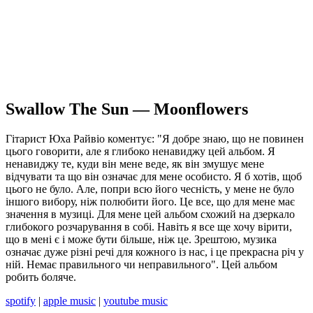
Swallow The Sun — Moonflowers
Гітарист Юха Райвіо коментує: "Я добре знаю, що не повинен
цього говорити, але я глибоко ненавиджу цей альбом. Я
ненавиджу те, куди він мене веде, як він змушує мене
відчувати та що він означає для мене особисто. Я б хотів, щоб
цього не було. Але, попри всю його чесність, у мене не було
іншого вибору, ніж полюбити його. Це все, що для мене має
значення в музиці. Для мене цей альбом схожий на дзеркало
глибокого розчарування в собі. Навіть я все ще хочу вірити,
що в мені є і може бути більше, ніж це. Зрештою, музика
означає дуже різні речі для кожного із нас, і це прекрасна річ у
ній. Немає правильного чи неправильного". Цей альбом
робить боляче.
spotify
|
apple music
|
youtube music