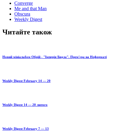
Converge
Me and that Man
Obscura
Weekly Digest
Читайте також
Новий мініальбом Обрій - "Імперія Бидла". Прем'єра на Неформаті
Weekly Digest February 14 — 20
Weekly Digest 14 — 20 лютого
Weekly Digest February 7 — 13