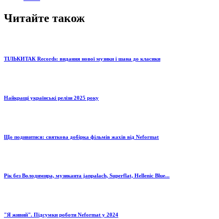
Читайте також
ТІЛЬКИТАК Records: видання нової музики і шана до класики
Найкращі українські релізи 2025 року
Що подивитися: святкова добірка фільмів жахів від Neformat
Рік без Володимира, музиканта janpalach, Superflat, Hellenic Blue...
"Я живий". Підсумки роботи Neformat у 2024