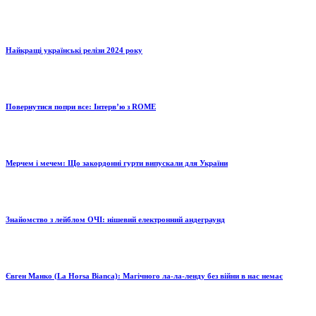
Найкращі українські релізи 2024 року
Повернутися попри все: Інтерв’ю з ROME
Мерчем і мечем: Що закордонні гурти випускали для України
Знайомство з лейблом ОЧІ: нішевий електронний андеграунд
Євген Манко (La Horsa Bianca): Магічного ла-ла-ленду без війни в нас немає