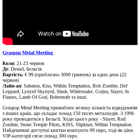
Graspop Metal Meeting
Коли
: 21-23 червня
Де
: Dessel, Бельгія
Вартість
: € 99 (приблизно 3000 гривень) за один день (22
червня)
Лайн-ап
: Sabaton, Kiss, Within Temptation, Rob Zombie, Def
Leppard, Lynyrd Skynyrd, Slash, Whitesnake, Gojira, Slayer, In
Flames, Lamb Of God, Behemoth та інші.
Graspop Metal Meeting приваблює велику кількість відвідувачів
з інших країн, що складає понад 150 тисяч металхедів. З 1996
року проводиться у Бельгії. Хеди цього року - Slayer, Rod
Zombie, Stone Temple Pilots, KISS, Slipknot, Within Temptation.
Найдешевші доступні квитки коштують 99 євро, тоді як ціна
VIP-категорії сягає понад 300 євро.