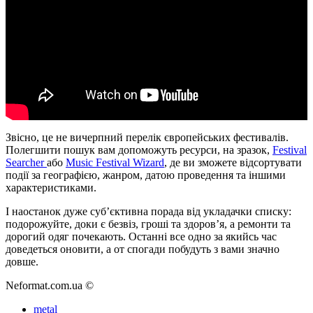
Звісно, це не вичерпний перелік європейських фестивалів.
Полегшити пошук вам допоможуть ресурси, на зразок,
Festival
Searcher
або
Music Festival Wizard
, де ви зможете відсортувати
події за географією, жанром, датою проведення та іншими
характеристиками.
І наостанок дуже суб’єктивна порада від укладачки списку:
подорожуйте, доки є безвіз, гроші та здоров’я, а ремонти та
дорогий одяг почекають. Останні все одно за якийсь час
доведеться оновити, а от спогади побудуть з вами значно
довше.
Neformat.com.ua ©
metal