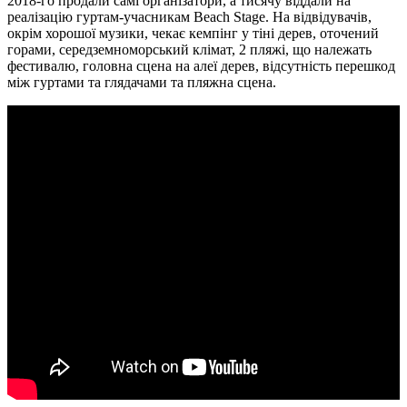
2018-го продали самі організатори, а тисячу віддали на
реалізацію гуртам-учасникам Beach Stage. На відвідувачів,
окрім хорошої музики, чекає кемпінг у тіні дерев, оточений
горами, середземноморський клімат, 2 пляжі, що належать
фестивалю, головна сцена на алеї дерев, відсутність перешкод
між гуртами та глядачами та пляжна сцена.