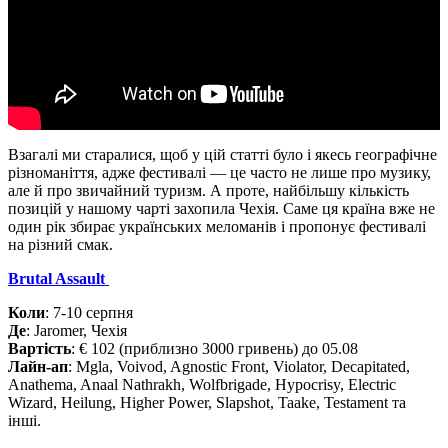
Взагалі ми старалися, щоб у цій статті було і якесь географічне
різноманіття, адже фестивалі — це часто не лише про музику,
але й про звичайний туризм. А проте, найбільшу кількість
позицій у нашому чарті захопила Чехія. Саме ця країна вже не
один рік збирає українських меломанів і пропонує фестивалі
на різний смак.
Brutal Assault
Коли
: 7-10 серпня
Де
: Jaromer, Чехія
Вартість
: € 102 (приблизно 3000 гривень) до 05.08
Лайн-ап
: Mgla, Voivod, Agnostic Front, Violator, Decapitated,
Anathema, Anaal Nathrakh, Wolfbrigade, Hypocrisy, Electric
Wizard, Heilung, Higher Power, Slapshot, Taake, Testament та
інші.