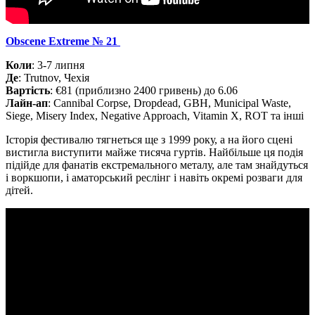
Obscene Extreme № 21
Коли
: 3-7 липня
Де
: Trutnov, Чехія
Вартість
: €81 (приблизно 2400 гривень) до 6.06
Лайн-ап
: Cannibal Corpse, Dropdead, GBH, Municipal Waste,
Siege, Misery Index, Negative Approach, Vitamin X, ROT та інші
Історія фестивалю тягнеться ще з 1999 року, а на його сцені
вистигла виступити майже тисяча гуртів. Найбільше ця подія
підійде для фанатів екстремального металу, але там знайдуться
і воркшопи, і аматорський реслінг і навіть окремі розваги для
дітей.