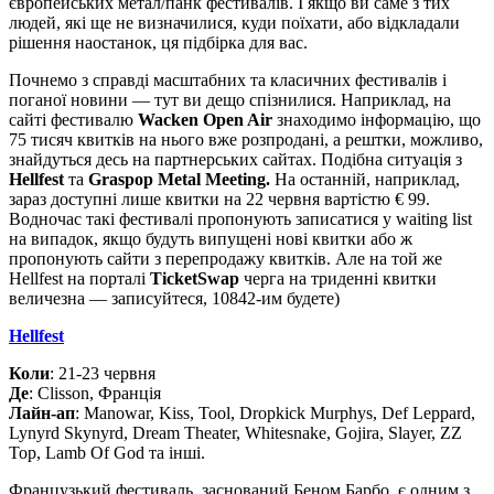
європейських метал/панк фестивалів. І якщо ви саме з тих
людей, які ще не визначилися, куди поїхати, або відкладали
рішення наостанок, ця підбірка для вас.
Почнемо з справді масштабних та класичних фестивалів і
поганої новини — тут ви дещо спізнилися. Наприклад, на
сайті фестивалю
Wacken Open Air
знаходимо інформацію, що
75 тисяч квитків на нього вже розпродані, а рештки, можливо,
знайдуться десь на партнерських сайтах. Подібна ситуація з
Hellfest
та
Graspop Metal Meeting.
На останній, наприклад,
зараз доступні лише квитки на 22 червня вартістю € 99.
Водночас такі фестивалі пропонують записатися у waiting list
на випадок, якщо будуть випущені нові квитки або ж
пропонують сайти з перепродажу квитків. Але на той же
Hellfest на порталі
TicketSwap
черга на триденні квитки
величезна — записуйтеся, 10842-им будете)
Hellfest
Коли
: 21-23 червня
Де
: Clisson, Франція
Лайн-ап
: Manowar, Kiss, Tool, Dropkick Murphys, Def Leppard,
Lynyrd Skynyrd, Dream Theater, Whitesnake, Gojira, Slayer, ZZ
Top, Lamb Of God та інші.
Французький фестиваль, заснований Беном Барбо, є одним з