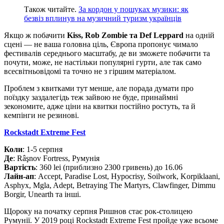
Також читайте.
За кордон у пошуках музики: як
безвіз вплинув на музичний туризм українців
Якщо ж побачити
Kiss, Rob Zombie та Def Leppard
на одній
сцені — не ваша головна ціль, Європа пропонує чимало
фестивалів середнього масштабу, де ви зможете побачити та
почути, може, не настільки популярні гурти, але так само
всесвітньовідомі та точно не з гіршим матеріалом.
Проблем з квитками тут менше, але порада думати про
поїздку заздалегідь теж зайвою не буде, принаймні
зекономите, адже ціни на квитки постійно ростуть, та й
кемпінги не резинові.
Rockstadt Extreme Fest
Коли
: 1-5 серпня
Де
: Râşnov Fortress, Румунія
Вартість
: 360 lei (приблизно 2300 гривень) до 16.06
Лайн-ап
: Accept, Paradise Lost, Hypocrisy, Soilwork, Korpiklaani,
Asphyx, Mgla, Adept, Betraying The Martyrs, Clawfinger, Dimmu
Borgir, Unearth та інші.
Щороку на початку серпня Ришнов стає рок-столицею
Румунії. У 2019 році Rockstadt Extreme Fest пройде уже всьоме