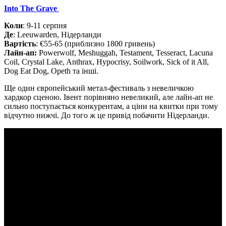
Into The Grave
Коли
: 9-11 серпня
Де
: Leeuwarden, Нідерланди
Вартість
: €55-65 (приблизно 1800 гривень)
Лайн-ап:
Powerwolf, Meshuggah, Testament, Tesseract, Lacuna
Coil, Crystal Lake, Anthrax, Hypocrisy, Soilwork, Sick of it All,
Dog Eat Dog, Opeth та інші.
Ще один європейський метал-фестиваль з невеличкою
хардкор сценою. Івент порівняно невеликий, але лайн-ап не
сильно поступається конкурентам, а ціни на квитки при тому
відчутно нижчі. До того ж це привід побачити Нідерланди.