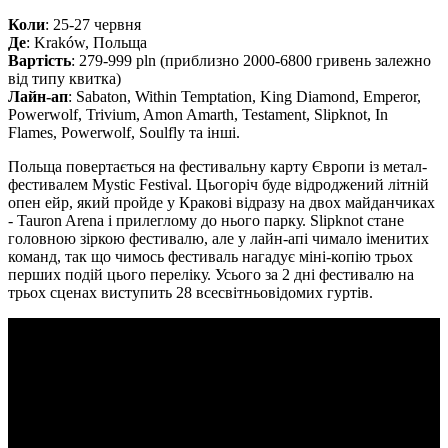
Коли
: 25-27 червня
Де
: Kraków, Польща
Вартість
: 279-999 pln (приблизно 2000-6800 гривень залежно
від типу квитка)
Лайн-ап
: Sabaton, Within Temptation, King Diamond, Emperor,
Powerwolf, Trivium, Amon Amarth, Testament, Slipknot, In
Flames, Powerwolf, Soulfly та інші.
Польща повертається на фестивальну карту Європи із метал-
фестивалем Mystic Festival. Цьогоріч буде відроджений літній
опен ейр, який пройде у Кракові відразу на двох майданчиках
- Tauron Arena і прилеглому до нього парку. Slipknot стане
головною зіркою фестивалю, але у лайн-апі чимало іменитих
команд, так що чимось фестиваль нагадує міні-копію трьох
перших подій цього переліку. Усього за 2 дні фестивалю на
трьох сценах виступить 28 всесвітньовідомих гуртів.