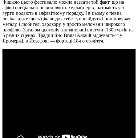
Фішкою цього фестивалю можна назвати той факт, що на
афіші спеціально не виділяють хедлайнерів, натомість усі
гурти подають в алфавітному порядку. І в цьому є певна
логіка, адже щось цікаве для себе тут знайдуть і поціновувачі
металу, і любителі хардкору, у просто меломани широкого
профілю. Загалом цьогоріч заплановані виступи 130 гуртів на
5 різних сценах. Традиційно Brutal Assault відбувається у
Яромержі, в Йозефові — фортеці 18-го століття.