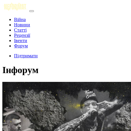
Війна
Новини
Статті
Рецензії
Івенти
Форум
Підтримати
Інфорум