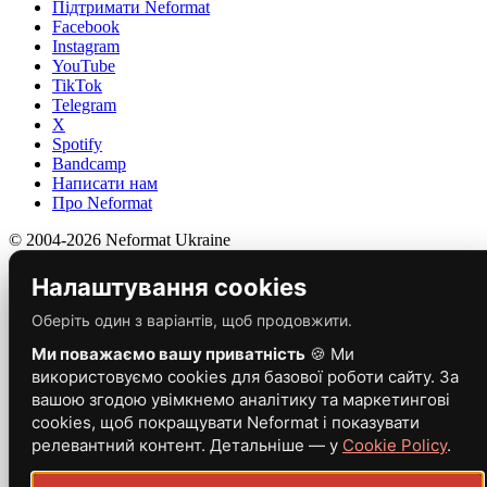
Підтримати Neformat
Facebook
Instagram
YouTube
TikTok
Telegram
X
Spotify
Bandcamp
Написати нам
Про Neformat
© 2004-2026 Neformat Ukraine
Налаштування cookies
Оберіть один з варіантів, щоб продовжити.
Ми поважаємо вашу приватність
🍪 Ми
використовуємо cookies для базової роботи сайту. За
вашою згодою увімкнемо аналітику та маркетингові
cookies, щоб покращувати Neformat і показувати
релевантний контент. Детальніше — у
Cookie Policy
.