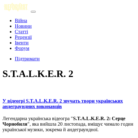
Війна
Новини
Статті
Рецензії
Івенти
Форум
Підтримати
S.T.A.L.K.E.R. 2
У відеогрі S.T.A.L.K.E.R. 2 звучать твори українських
андеграундних виконавців
Легендарна українська відеогра "
S.T.A.L.K.E.R. 2: Серце
Чорнобиля
", яка вийшла 20 листопада, вміщує чимало годин
української музики, зокрема й андеграундної.