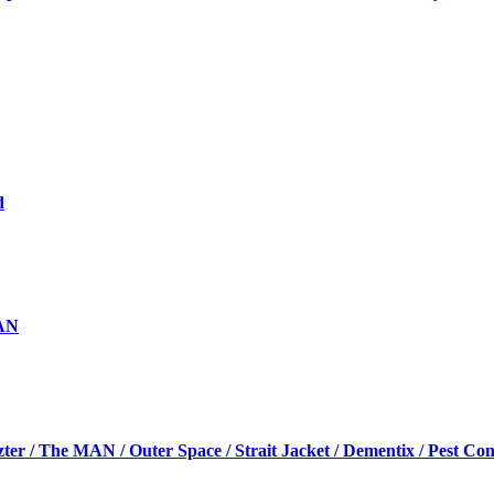
d
MAN
er / The MAN / Outer Space / Strait Jacket / Dementix / Pest Con