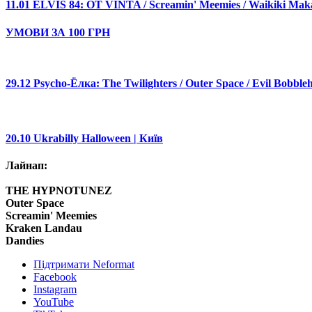
11.01 ELVIS 84: OT VINTA / Screamin' Meemies / Waikiki Makak
УМОВИ ЗА 100 ГРН
29.12 Psycho-Ёлка: The Twilighters / Outer Space / Evil Bobble
20.10 Ukrabilly Halloween | Київ
Лайнап:
THE HYPNOTUNEZ
Outer Space
Screamin' Meemies
Kraken Landau
Dandies
Підтримати Neformat
Facebook
Instagram
YouTube