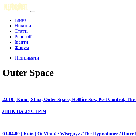
Війна
Новини
Статті
Рецензії
Івенти
Форум
Підтримати
Outer Space
22.10 | Київ | Stinx, Outer Space, Hellfire Sox, Pest Control, T
ЛІНК НА ЗУСТРІЧ
03-04.09 | Київ | Ot Vinta! / Wiseguyz / The Hypnotunez / Outer