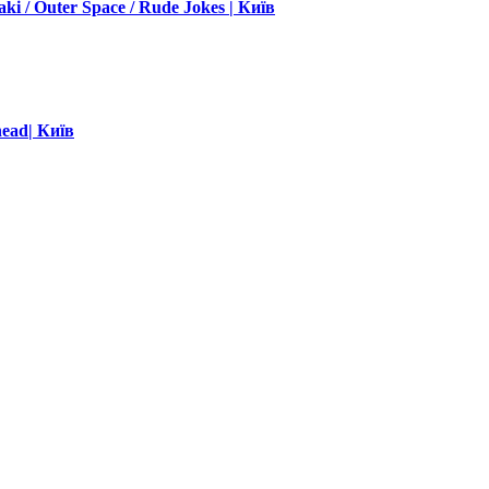
i / Outer Space / Rude Jokes | Київ
head| Київ