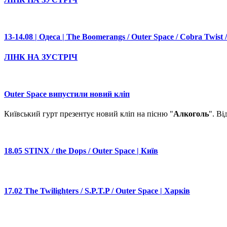
13-14.08 | Одеса | The Boomerangs / Outer Space / Cobra Twist /
ЛІНК НА ЗУСТРІЧ
Outer Space випустили новий кліп
Київський гурт презентує новий кліп на пісню "
Алкоголь
". В
18.05 STINX / the Dops / Outer Space | Київ
17.02 The Twilighters / S.P.T.P / Outer Space | Харків