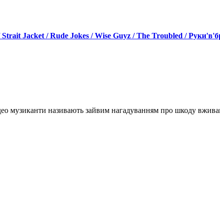
 Strait Jacket / Rude Jokes / Wise Guyz / The Troubled / Руки'в'
ідео музиканти називають зайвим нагадуванням про шкоду вжив