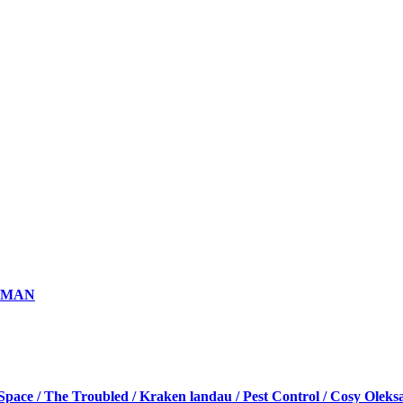
he MAN
 Space / The Troubled / Kraken landau / Pest Control / Cosy Olek