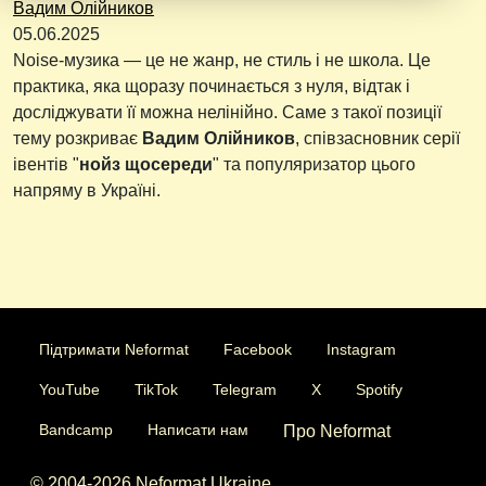
Вадим Олійников
05.06.2025
Noise-музика — це не жанр, не стиль і не школа. Це
практика, яка щоразу починається з нуля, відтак і
досліджувати її можна нелінійно. Саме з такої позиції
тему розкриває
Вадим Олійников
, співзасновник серії
івентів "
нойз щосереди
" та популяризатор цього
напряму в Україні.
Підтримати Neformat
Facebook
Instagram
YouTube
TikTok
Telegram
X
Spotify
Bandcamp
Написати нам
Про Neformat
© 2004-2026 Neformat Ukraine