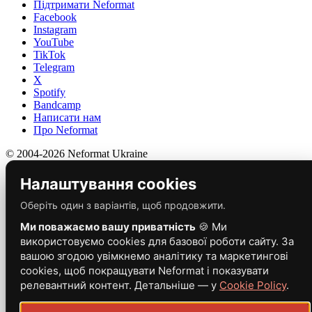
Підтримати Neformat
Facebook
Instagram
YouTube
TikTok
Telegram
X
Spotify
Bandcamp
Написати нам
Про Neformat
© 2004-2026 Neformat Ukraine
Налаштування cookies
Оберіть один з варіантів, щоб продовжити.
Ми поважаємо вашу приватність
🍪 Ми
використовуємо cookies для базової роботи сайту. За
вашою згодою увімкнемо аналітику та маркетингові
cookies, щоб покращувати Neformat і показувати
релевантний контент. Детальніше — у
Cookie Policy
.