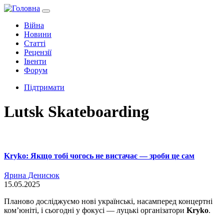
Війна
Новини
Статті
Рецензії
Івенти
Форум
Підтримати
Lutsk Skateboarding
Kryko: Якщо тобі чогось не вистачає — зроби це сам
Ярина Денисюк
15.05.2025
Планово досліджуємо нові українські, насамперед концертні
ком’юніті, і сьогодні у фокусі — луцькі організатори
Kryko
.