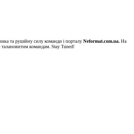
ника та рушійну силу команди і порталу
Neformat.com.ua.
На
е талановитим командам. Stay Tuned!