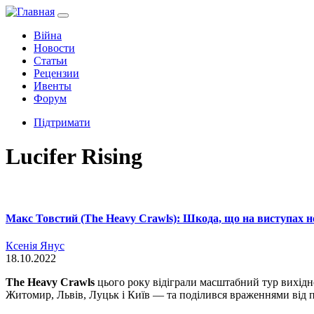
Війна
Новости
Статьи
Рецензии
Ивенты
Форум
Підтримати
Lucifer Rising
Макс Товстий (The Heavy Crawls): Шкода, що на виступах н
Ксенія Янус
18.10.2022
The Heavy Crawls
цього року відіграли масштабний тур вихідно
Житомир, Львів, Луцьк і Київ — та поділився враженнями від пл