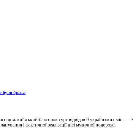
е було брата
го дня: київський блюз-рок гурт відвідав 9 українських міст —
анування і фактичної реалізації цієї музичної подорожі.