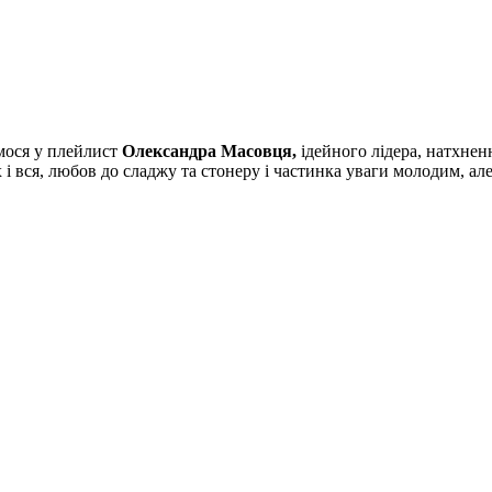
мося у плейлист
Олександра Масовця,
ідейного лідера, натхнен
 і вся, любов до сладжу та стонеру і частинка уваги молодим, ал