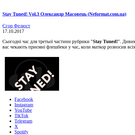
Stay Tuned! Vol.3 Олександр Масовець (Neformat.com.ua)
Єгор Фелюст
17.10.2017
Сьогодні час для третьої частини рубрики "
Stay Tuned!
". Диви
вас чекають приємні флешбеки у час, коли маткор розносив всіх
Facebook
Instagram
YouTube
TikTok
Telegram
X
Spotify