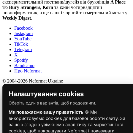
експериментальний постпанк/шугейз від бруклінців
A Place
To Bury Strangers
,
Korn
та їхній чотирнадцятий
повноформатник, а ще панк і чорний та смертельний метал у
Weekly Digest
.
Facebook
Instagram
YouTube
TikTok
Telegram
X
Spotify
Bandcamp
Про Neformat
© 2004-2026 Neformat Ukraine
Налаштування cookies
Оберіть один з варіантів, щоб продовжити.
Ми поважаємо вашу приватність
🍪 Ми
використовуємо cookies для базової роботи сайту. За
вашою згодою увімкнемо аналітику та маркетингові
cookies, щоб покращувати Neformat і показувати