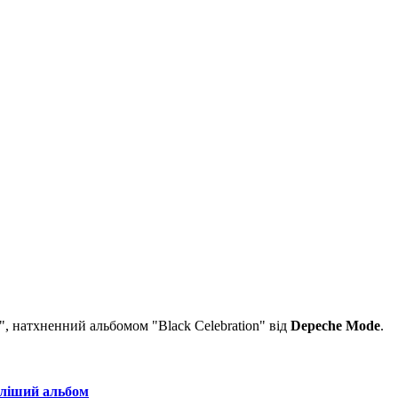
", натхненний альбомом "Black Celebration" від
Depeche Mode
.
пліший альбом