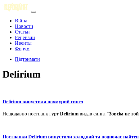
Війна
Новости
Статьи
Рецензии
Ивенты
Форум
Підтримати
Delirium
Delirium випустили похмурий сингл
Нещодавно постпанк гурт
Delirium
видав сингл "
Зовсім не той
Постпанки Delirium випустили холодний та водночас найте