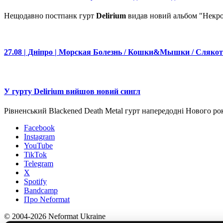
Нещодавно постпанк гурт
Delirium
видав новий альбом "Некро
27.08 | Дніпро | Морская Болезнь / Кошки&Мышки / Слякоть
У гурту Delirium вийшов новий сингл
Рівненський Blackened Death Metal гурт напередодні Нового ро
Facebook
Instagram
YouTube
TikTok
Telegram
X
Spotify
Bandcamp
Про Neformat
© 2004-2026 Neformat Ukraine