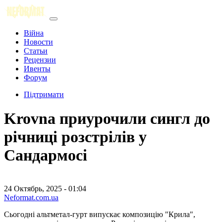
Війна
Новости
Статьи
Рецензии
Ивенты
Форум
Підтримати
Krovna приурочили сингл до
річниці розстрілів у
Сандармосі
24 Октябрь, 2025 - 01:04
Neformat.com.ua
Сьогодні альтметал-гурт випускає композицію "Крила",