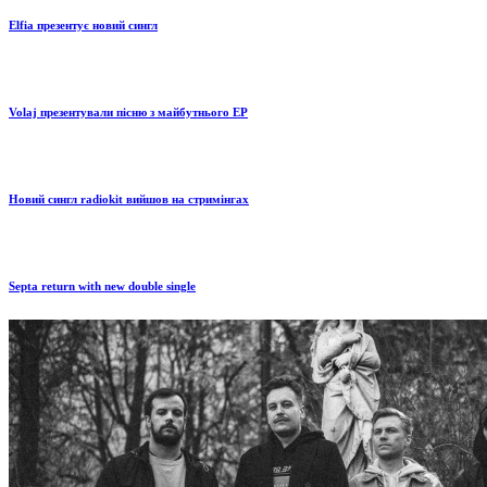
Elfia презентує новий сингл
Volaj презентували пісню з майбутнього EP
Новий сингл radiokit вийшов на стримінгах
Septa return with new double single