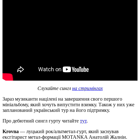
Слухайте сингл
на стримінгах
Зараз музиканти націлені на завершення свого першого
мініальбому, який хочуть випустити взимку. Також у них уже
запланований український тур на його підтримку.
Про дебютний сингл гурту читайте
тут
.
Krovna
— луцький рок/альтметал-гурт, який заснував
ексгітарист метал-формації MOTANKA Анатолій Жалнін.