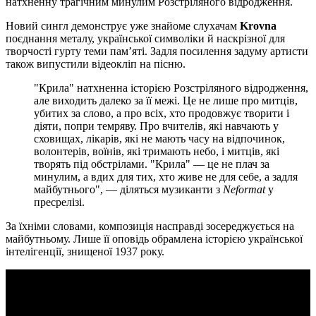
натхненну трагічним минулим Розстріляного відродження.
Новий сингл демонструє уже знайоме слухачам
Krovna
поєднання металу, української символіки й наскрізної для
творчості гурту теми пам’яті. Задля посилення задуму артисти
також випустили відеокліп на пісню.
"Крила" натхненна історією Розстріляного відродження,
але виходить далеко за її межі. Це не лише про митців,
убитих за слово, а про всіх, хто продовжує творити і
діяти, попри темряву. Про вчителів, які навчають у
сховищах, лікарів, які не мають часу на відпочинок,
волонтерів, воїнів, які тримають небо, і митців, які
творять під обстрілами. "Крила" — це не плач за
минулим, а вдих для тих, хто живе не для себе, а задля
майбутнього", — діляться музиканти з
Neformat
у
пресрелізі.
За їхніми словами, композиція насправді зосереджується на
майбутньому. Лише її оповідь обрамлена історією української
інтелігенції, знищеної 1937 року.