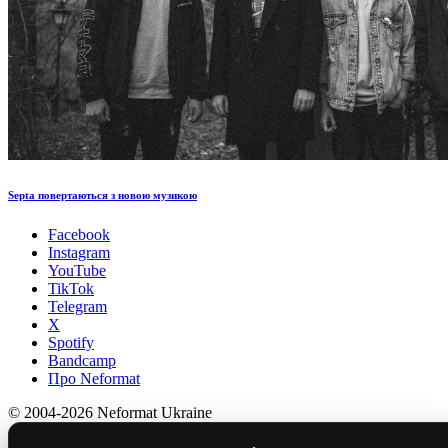
Septa повертаються з новою музикою
Facebook
Instagram
YouTube
TikTok
Telegram
X
Spotify
Bandcamp
Про Neformat
© 2004-2026 Neformat Ukraine