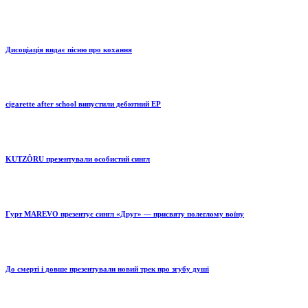
Дисоціація видає пісню про кохання
cigarette after school випустили дебютний EP
KUTZÔRU презентували особистий сингл
Гурт MAREVO презентує сингл «Друг» — присвяту полеглому воїну
До смерті і довше презентували новий трек про згубу душі