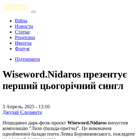
Війна
Новости
Статьи
Рецензии
Ивенты
Форум
Підтримати
Wiseword.Nidaros презентує
перший цьогорічний сингл
3 Апрель, 2025 - 13:10
Джулай Єлизавета
Нещодавно дарк-фолк-проєкт
Wiseword.Nidaros
випустив
композицію "Лихо (балада-притча)". Це виконання
однойменної балади поета Левка Боровиковського, покладене