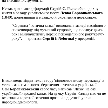
на власний інструментал.
Не так давно автор формації
Сергій С. Гололобов
вдихнув
життя в баладу українсьокго поета
Левка Боровиковського
(1840), доповнивши її музикою й оновленим перекладом:
"Страшна "готична казка” виконана в манері наспівного
спокенворду під музичний супровід, що поєднує джаз-
рок і мінімалістичну версію психоделічного року/краут-
року", — ділиться
Сергій
із
Neformat
у пресрелізі.
Виконавець піддав текст твору 'відновлюваному перекладу' з
метою максимального збереження автентики української.
Сам
Боровиковський
свого часу написав "Лихо" на базі
української народної казки. На думку
Сергія
, балада має чи не
всі ознаки короткої готичної прози й відчутний уплив
народної демонології.