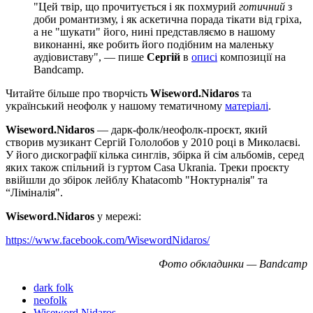
"Цей твір, що прочитується і як похмурий
готичний
з
доби романтизму, і як аскетична порада тікати від гріха,
а не "шукати" його, нині представляємо в нашому
виконанні, яке робить його подібним на маленьку
аудіовиставу", — пише
Сергій
в
описі
композиції на
Bandcamp.
Читайте більше про творчість
Wiseword.Nidaros
та
український неофолк у нашому тематичному
матеріалі
.
Wiseword.Nidaros
— дарк-фолк/неофолк-проєкт, який
створив музикант Сергій Гололобов у 2010 році в Миколаєві.
У його дискографії кілька синглів, збірка й сім альбомів, серед
яких також спільний із гуртом Casa Ukrania. Треки проєкту
ввійшли до збірок лейблу Khatacomb "Ноктурналія" та
“Ліміналія".
Wiseword.Nidaros
у мережі:
https://www.facebook.com/WisewordNidaros/
Фото обкладинки — Bandcamp
dark folk
neofolk
Wiseword.Nidaros