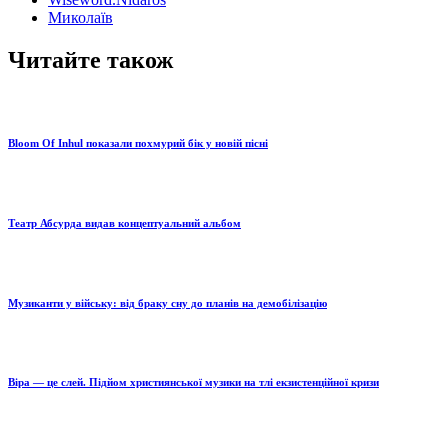
Миколаїв
Читайте також
Bloom Of Inhul показали похмурий бік у новій пісні
Театр Абсурда видав концептуальний альбом
Музиканти у війську: від браку сну до планів на демобілізацію
Віра — це слей. Підйом християнської музики на тлі екзистенційної кризи