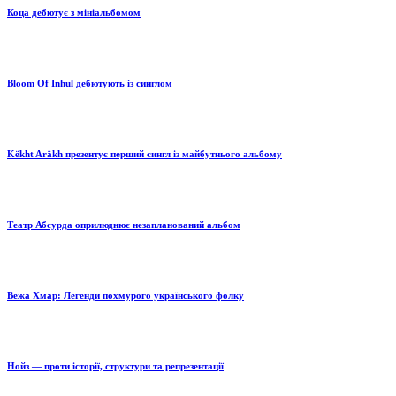
Коца дебютує з мініальбомом
Bloom Of Inhul дебютують із синглом
Këkht Aräkh презентує перший сингл із майбутнього альбому
Театр Абсурда оприлюднює незапланований альбом
Вежа Хмар: Легенди похмурого українського фолку
Нойз — проти історії, структури та репрезентації