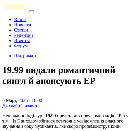
Війна
Новости
Статьи
Рецензии
Ивенты
Форум
Підтримати
19.99 видали романтичний
сингл й анонсують EP
6 Март, 2025 - 16:00
Джулай Єлизавета
Нещодавно інді-гурт
19.99
представив нову композицію "Річ у
тім". Із її виходом збіглося остаточне усвідомлення власного
звучання з боку музикантів, яке скоро продемонструє їхній