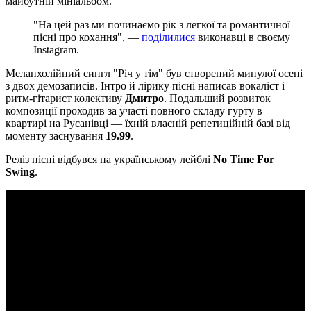
майбутній мініальбом.
"На цей раз ми починаємо рік з легкої та романтичної
пісні про кохання", —
поділилися
виконавці в своєму
Instagram.
Меланхолійний сингл "Річ у тім" був створений минулої осені
з двох демозаписів. Інтро й лірику пісні написав вокаліст і
ритм-гітарист колективу
Дмитро
. Подальший розвиток
композиції проходив за участі повного складу гурту в
квартирі на Русанівці — їхній власній репетиційній базі від
моменту заснування
19.99
.
Реліз пісні відбувся на українському лейблі
No Time For
Swing
.