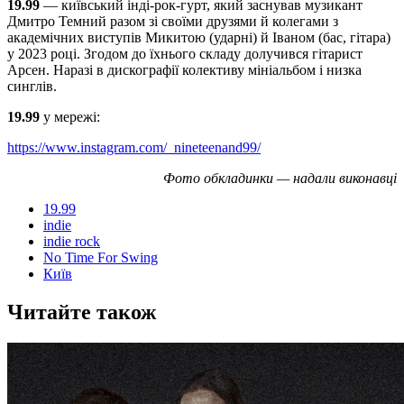
19.99
— київський інді-рок-гурт, який заснував музикант
Дмитро Темний разом зі своїми друзями й колегами з
академічних виступів Микитою (ударні) й Іваном (бас, гітара)
у 2023 році. Згодом до їхнього складу долучився гітарист
Арсен. Наразі в дискографії колективу мініальбом і низка
синглів.
19.99
у мережі:
https://www.instagram.com/_nineteenand99/
Фото обкладинки — надали виконавці
19.99
indie
indie rock
No Time For Swing
Київ
Читайте також