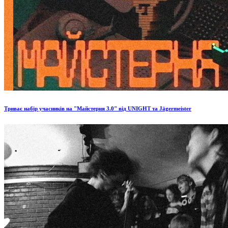
Триває набір учасників на "Майстерня 3.0" від UNIGHT та Jägermeister