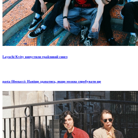
Layuchi Kvity випустили грайливий сингл
pasta fibonacci: Навіщо здаватись, якщо можна спробувати ще