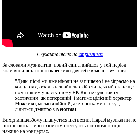
Слухайте пісню на
стримінгах
За словами музикантів, новий сингл вийшов у той період,
коли вони остаточно окреслили для себе власне звучання:
"Деякі пісні ми вже ніколи не запишемо і не зіграємо на
концертах, оскільки знайшли свій стиль, який стане ще
помітнішим у наступному EP. Він не буде таким
хаотичним, як попередній, і матиме цілісний характер.
Можливо, меланхолійний, але з нотками панку", —
ділиться
Дмитро
з
Neformat
.
Вихід мініальбому планується цієї весни. Наразі музиканти не
поспішають із його записом і тестують нові композиції
наживо на концертах.