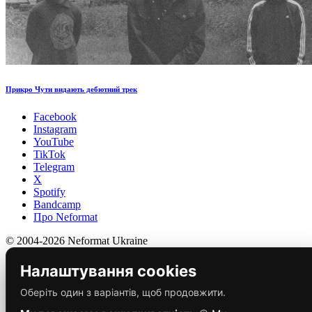
Прикро Чути видають дебютний трек
Facebook
Instagram
YouTube
TikTok
Telegram
X
Spotify
Bandcamp
Про Neformat
© 2004-2026 Neformat Ukraine
Налаштування cookies
Оберіть один з варіантів, щоб продовжити.