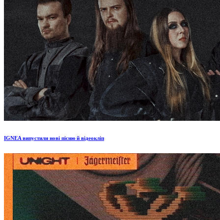
IGNEA випустили нові пісню й відеокліп