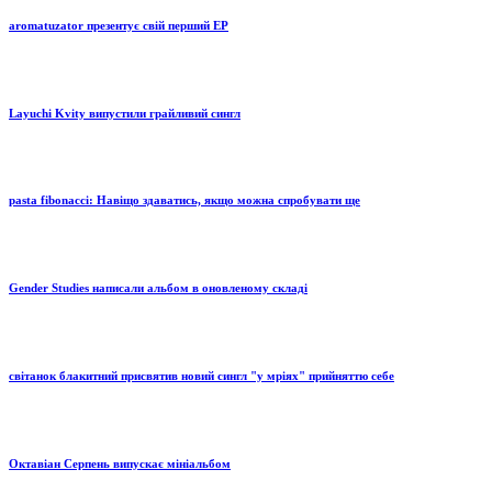
aromatuzator презентує свій перший EP
Layuchi Kvity випустили грайливий сингл
pasta fibonacci: Навіщо здаватись, якщо можна спробувати ще
Gender Studies написали альбом в оновленому складі
світанок блакитний присвятив новий сингл "у мріях" прийняттю себе
Октавіан Серпень випускає мініальбом