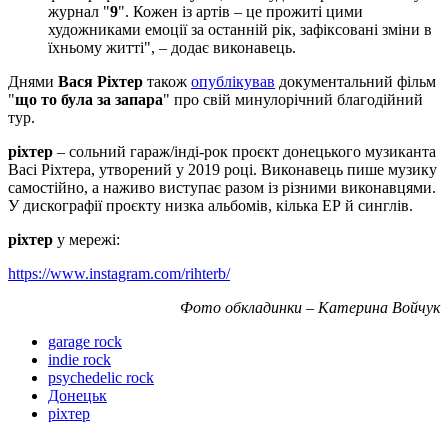
журнал "
9
". Кожен із артів – це прожиті цими
художниками емоції за останній рік, зафіксовані зміни в
їхньому житті", – додає виконавець.
Днями
Вася Ріхтер
також
опублікував
документальний фільм
"
що то була за запара
" про свій минулорічний благодійний
тур.
ріхтер
– сольний гараж/інді-рок проєкт донецького музиканта
Васі Ріхтера, утворений у 2019 році. Виконавець пише музику
самостійно, а наживо виступає разом із різними виконавцями.
У дискографії проєкту низка альбомів, кілька ЕР й синглів.
ріхтер
у мережі:
https://www.instagram.com/rihterb/
Фото обкладинки – Катерина Войчук
garage rock
indie rock
psychedelic rock
Донецьк
ріхтер