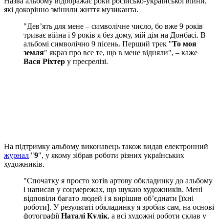
Назва альбому відображає роки російсько-української війни,
які докорінно змінили життя музиканта.
"Дев’ять для мене – символічне число, бо вже 9 років
триває війна і 9 років я без дому, мій дім на Донбасі. В
альбомі символічно 9 пісень. Перший трек "
То моя
земля
" якраз про все те, що в мене відняли", – каже
Вася Ріхтер
у пресрелізі.
На підтримку альбому виконавець також видав електронний
журнал
"
9
", у якому зібрав роботи різних українських
художників.
"Спочатку я просто хотів артову обкладинку до альбому
і написав у соцмережах, що шукаю художників. Мені
відповіли багато людей і я вирішив об’єднати [їхні
роботи]. У результаті обкладинку я зробив сам, на основі
фотографії
Наталі Кулік
, а всі художні роботи склав у