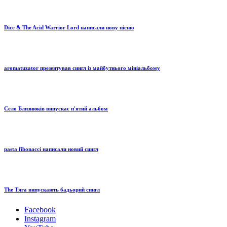
Dice & The Acid Warrior Lord написали нову пісню
aromatuzator презентував сингл із майбутнього мініальбому
Село Близнюків випускає п'ятий альбом
pasta fibonacci написали новий сингл
The Тяга випускають бадьорий сингл
Facebook
Instagram