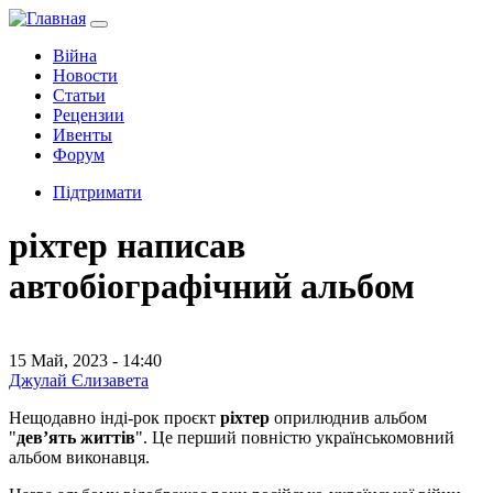
Війна
Новости
Статьи
Рецензии
Ивенты
Форум
Підтримати
ріхтер написав
автобіографічний альбом
15 Май, 2023 - 14:40
Джулай Єлизавета
Нещодавно інді-рок проєкт
ріхтер
оприлюднив альбом
"
дев’ять життів
". Це перший повністю українськомовний
альбом виконавця.