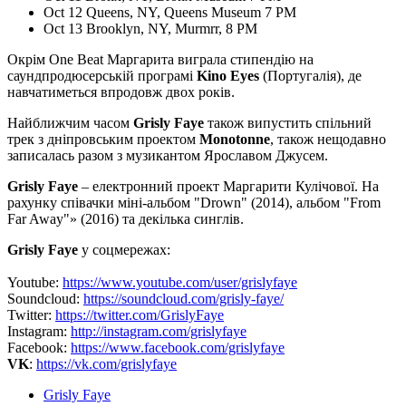
Oct 12 Queens, NY, Queens Museum 7 PM
Oct 13 Brooklyn, NY, Murmrr, 8 PM
Окрім One Beat Маргарита виграла стипендію на
саундпродюсерській програмі
Kino Eyes
(Португалія), де
навчатиметься впродовж двох років.
Найближчим часом
Grisly Faye
також випустить спільний
трек з дніпровським проектом
Monotonne
, також нещодавно
записалась разом з музикантом Ярославом Джусем.
Grisly Faye
– електронний проект Маргарити Кулічової. На
рахунку співачки міні-альбом "Drown" (2014), альбом "From
Far Away"» (2016) та декілька синглів.
Grisly Faye
у соцмережах:
Youtube:
https://www.youtube.com/user/grislyfaye
Soundcloud:
https://soundcloud.com/grisly-faye/
Twitter:
https://twitter.com/GrislyFaye
Instagram:
http://instagram.com/grislyfaye
Facebook:
https://www.facebook.com/grislyfaye
VK
:
https://vk.com/grislyfaye
Grisly Faye