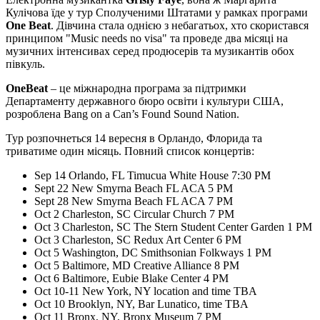
Кулічова їде у тур Сполученими Штатами у рамках програми
One Beat
. Дівчина стала однією з небагатьох, хто скористався
принципом "Music needs no visa" та проведе два місяці на
музичних інтенсивах серед продюсерів та музикантів обох
півкуль.
OneBeat
– це міжнародна програма за підтримки
Департаменту державного бюро освіти і культури США,
розроблена Bang on a Can’s Found Sound Nation.
Тур розпочнеться 14 вересня в Орландо, Флорида та
триватиме один місяць. Повний список концертів:
Sep 14 Orlando, FL Timucua White House 7:30 PM
Sept 22 New Smyrna Beach FL ACA 5 PM
Sept 28 New Smyrna Beach FL ACA 7 PM
Oct 2 Charleston, SC Circular Church 7 PM
Oct 3 Charleston, SC The Stern Student Center Garden 1 PM
Oct 3 Charleston, SC Redux Art Center 6 PM
Oct 5 Washington, DC Smithsonian Folkways 1 PM
Oct 5 Baltimore, MD Creative Alliance 8 PM
Oct 6 Baltimore, Eubie Blake Center 4 PM
Oct 10-11 New York, NY location and time TBA
Oct 10 Brooklyn, NY, Bar Lunatico, time TBA
Oct 11 Bronx, NY, Bronx Museum 7 PM