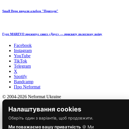
Small Depo видали альбом "Пригоди"
Гурт MAREVO презентує сингл «Друг» — присвяту полеглому воїну
Facebook
Instagram
YouTube
TikTok
Telegram
X
Spotify
Bandcamp
Про Neformat
© 2004-2026 Neformat Ukraine
Налаштування cookies
Оберіть один з варіантів, щоб продовжити.
Ми поважаємо вашу приватність
🍪 Ми