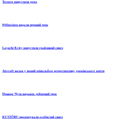
Tornrot випустили демо
044incision видали перший трек
Layuchi Kvity випустили грайливий сингл
Aircraft вклав у новий мініальбом ретроспективу українського життя
Прикро Чути видають дебютний трек
KUTZÔRU презентували особистий сингл