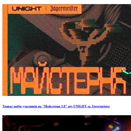
Триває набір учасників на "Майстерня 3.0" від UNIGHT та Jägermeister