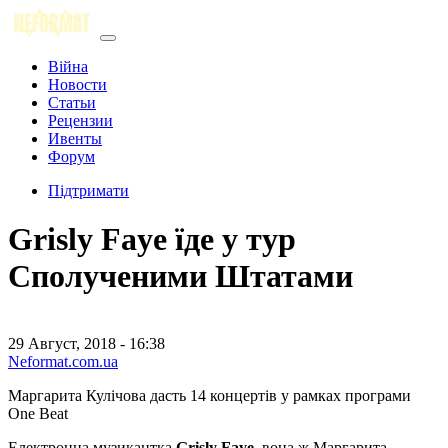
Війна
Новости
Статьи
Рецензии
Ивенты
Форум
Підтримати
Grisly Faye їде у тур
Сполученими Штатами
29 Август, 2018 - 16:38
Neformat.com.ua
Маргарита Кулічова дасть 14 концертів у рамках програми
One Beat
Електронна музикантка
Grisly Faye
, вона ж Маргарита