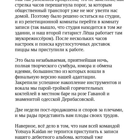
стрелка часов перешагнула порог, за которым
общественный транспорт уже не мог увезти нас
домой. Поэтому было решено остаться на студии,
и из репетиционной комнаты перейти в комнату
записи (так вышло, что студия находится в том же
здании, и наш второй гитарист Лёша работает там
звукорежиссёром). После нескольких часов
настроек и поиска круглосуточных доставок
пиццы мы приступили к работе.
Это была незабываемая, приятнейшая ночь,
полная творческого сумбура, юмора и обмена
идеями, большинство из которых вошли в
финальную версию нашей адаптации.
Закрепили успешное накопление инструментов и
вокала мы парой-тройкой горячительных
коктейлей в местном баре на розе Гаваной и
знаменитой одесской Дерибасовской.
Две недели пост-продакшена и споров за плечами,
и мы рады представить вам плоды своих трудов.
Наверное, всё дело в том, что нам всей командой
Yotsuya Kaidan не терпится приступить к записи
нашего дебютного альбома, который уже