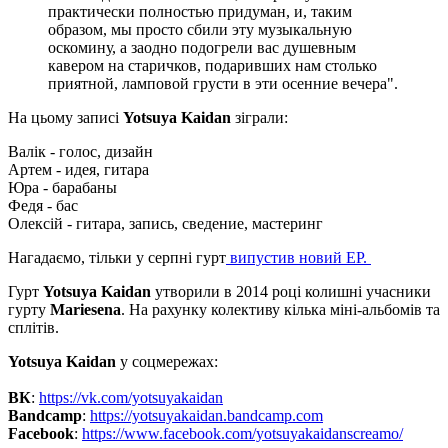
практически полностью придуман, и, таким
образом, мы просто сбили эту музыкальную
оскомину, а заодно подогрели вас душевным
кавером на старичков, подаривших нам столько
приятной, ламповой грусти в эти осенние вечера".
На цьому записі
Yotsuya Kaidan
зіграли:
Валік - голос, дизайн
Артем - идея, гитара
Юра - барабаны
Федя - бас
Олексій - гитара, запись, сведение, мастеринг
Нагадаємо, тільки у серпні гурт
випустив новий EP.
Гурт
Yotsuya Kaidan
утворили в 2014 році колишні учасники
гурту
Mariesena
. На рахунку колективу кілька міні-альбомів та
сплітів.
Yotsuya Kaidan
у соцмережах:
ВК
:
https://vk.com/yotsuyakaidan
Bandcamp
:
https://yotsuyakaidan.bandcamp.com
Facebook
:
https://www.facebook.com/yotsuyakaidanscreamo/