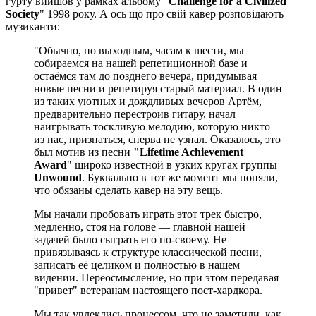
гурту вийшов у рамках альбому "
Challenge for a Civilized
Society
" 1998 року. А ось що про свій кавер розповідають
музиканти:
"Обычно, по выходным, часам к шести, мы
собираемся на нашей репетиционной базе и
остаёмся там до позднего вечера, придумывая
новые песни и репетируя старый материал. В один
из таких уютных и дождливых вечеров Артём,
предварительно перестроив гитару, начал
наигрывать тоскливую мелодию, которую никто
из нас, признаться, сперва не узнал. Оказалось, это
был мотив из песни
"Lifetime Achievement
Award
" широко известной в узких кругах группы
Unwound
. Буквально в тот же момент мы поняли,
что обязаны сделать кавер на эту вещь.
Мы начали пробовать играть этот трек быстро,
медленно, стоя на голове — главной нашей
задачей было сыграть его по-своему. Не
привязываясь к структуре классической песни,
записать её целиком и полностью в нашем
видении. Переосмысление, но при этом передавая
"привет" ветеранам настоящего пост-хардкора.
Мы так увлеклись процессом, что не заметили, как