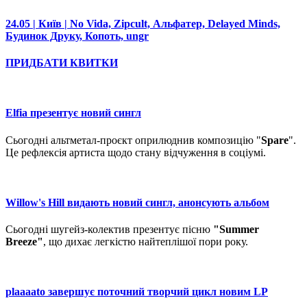
24.05 | Київ | No Vida, Zipcult, Альфатер, Delayed Minds,
Будинок Друку, Копоть, ungr
ПРИДБАТИ КВИТКИ
Elfia презентує новий сингл
Сьогодні альтметал-проєкт оприлюднив композицію "
Spare
".
Це рефлексія артиста щодо стану відчуження в соціумі.
Willow's Hill видають новий сингл, анонсують альбом
Сьогодні шугейз-колектив презентує пісню
"Summer
Breeze"
, що дихає легкістю найтеплішої пори року.
plaaaato завершує поточний творчий цикл новим LP