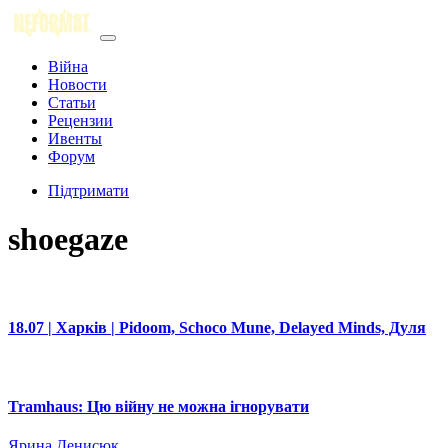
Війна
Новости
Статьи
Рецензии
Ивенты
Форум
Підтримати
shoegaze
18.07 | Харків | Pidoom, Schoco Mune, Delayed Minds, Дуля
Tramhaus: Цю війну не можна ігнорувати
Ярина Денисюк