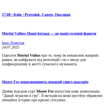
17.08 | Київ | Provulok, Сквер, Околиця
Mortui Vultus: Наші батьки — це наші головні фанати
Іван Ломелов
24.07.2025
Одесити
Mortui Vultus
про те, чому їм неважливі жанрові
рамки, як кайфувати від репетицій і чи є місце для
перфекціонізму в житті сучасного музиканта.
Mozee Fee оприлюднюють перший сингл цьогоріч
Днями інді-рок-гурт
Mozee Fee
випустив нову композицію
"Давай зіграємо в гру". Її мелодія на межі шугейзу обрамлює
емоційну історію про крихкі стосунки.