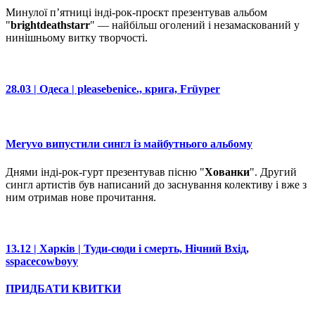
Минулої пʼятниці інді-рок-проєкт презентував альбом
"
brightdeathstarr
" — найбільш оголений і незамаскований у
нинішньому витку творчості.
28.03 | Одеса | pleasebenice., крига, Früyper
Meryvo випустили сингл із майбутнього альбому
Днями інді-рок-гурт презентував пісню "
Хованки
". Другий
сингл артистів був написаний до заснування колективу і вже з
ним отримав нове прочитання.
13.12 | Харків | Туди-сюди і смерть, Нічний Вхід,
sspacecowboyy
ПРИДБАТИ КВИТКИ