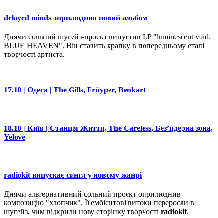
delayed minds оприлюднив новий альбом
Днями сольний шугейз-проєкт випустив LP "luminescent void:
BLUE HEAVEN". Він ставить крапку в попередньому етапі
творчості артиста.
17.10 | Одеса | The Gills, Früyper, Benkart
18.10 | Київ | Станція Життя, The Careless, Безʼядерна зона,
Yelove
radiokit випускає сингл у новому жанрі
Днями альтернативний сольний проєкт оприлюднив
композицію "хлопчик". Її ембієнтові витоки переросли в
шугейз, чим відкрили нову сторінку творчості
radiokit
.