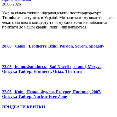
20.06.2026
Уже за кілька тижнів нідерландський постхардкор-гурт
Tramhaus
виступить в Україні. Ми запитали музикантів, чого
чекать від цього концерту та чому саме вони не побоялися
приїхати до нашої країни, поки інші вагаються.
20.06 | Львів | Erotherrr, Bziki, Pardon, Sorom, Spogady
23.05 | Івано-Фанківськ | Sad Novelist, злипні, Meryvo,
Онісука Тайгер, Erotherrr, Oriax, The тяга
22.05 | Київ | Левко, Фуксія, Früyper, Листопад 2007,
Онісука Тайгер, Nuclear Free Zone
ПРИДБАТИ КВИТКИ