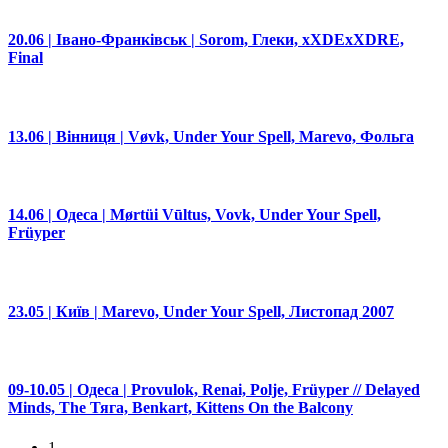
20.06 | Івано-Франківськ | Sorom, Глеки, xXDExXDRE,
Final
13.06 | Вінниця | Vøvk, Under Your Spell, Marevo, Фольга
14.06 | Одеса | Mørtüi Vūltus, Vovk, Under Your Spell,
Früyper
23.05 | Київ | Marevo, Under Your Spell, Листопад 2007
09-10.05 | Одеса | Provulok, Renai, Polje, Früyper // Delayed
Minds, The Тяга, Benkart, Kittens On the Balcony
1