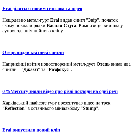
Erai діляться новим синглом та відео
Нещодавно метал-гурт
Erai
видав сингл "
Звір
", початок
якому поклали рядки
Василя Стуса
. Композиція вийшла у
супроводі анімаційного кліпу.
Отець видав квітневі сингли
Наприкінці квітня новостворений метал-дует
Отець
видав два
сингли – "
Джаззз
" та "
Розфокус
".
0 %Mercury зняли відео про різні погляди на одні речі
Харківський mathcore гурт презентував відео на трек
"
Reflection
" з останнього мініальбому "
Stump
".
Erai випустили новий кліп