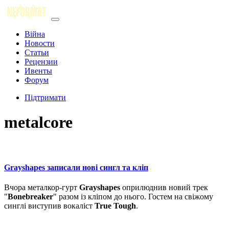
Війна
Новости
Статьи
Рецензии
Ивенты
Форум
Підтримати
metalcore
Grayshapes записали нові сингл та кліп
Вчора металкор-гурт
Grayshapes
оприлюднив новий трек
"
Bonebreaker
" разом із кліпом до нього. Гостем на свіжому
синглі виступив вокаліст
True Tough
.