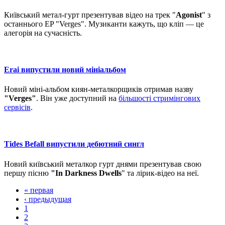
Київський метал-гурт презентував відео на трек "
Agonist
" з
останнього EP "Verges". Музиканти кажуть, що кліп — це
алегорія на сучасність.
Erai випустили новий мініальбом
Новий міні-альбом киян-металкорщиків отримав назву
"Verges"
. Він уже доступний на
більшості стримінгових
сервісів
.
Tides Befall випустили дебютний сингл
Новий київський металкор гурт днями презентував свою
першу пісню
"In Darkness Dwells
" та лірик-відео на неї.
« первая
‹ предыдущая
1
2