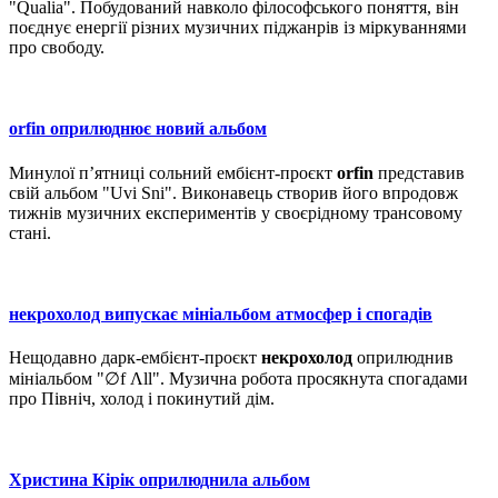
"Qualia". Побудований навколо філософського поняття, він
поєднує енергії різних музичних піджанрів із міркуваннями
про свободу.
orfin оприлюднює новий альбом
Минулої п’ятниці сольний ембієнт-проєкт
orfin
представив
свій альбом "Uvi Sni". Виконавець створив його впродовж
тижнів музичних експериментів у своєрідному трансовому
стані.
некрохолод випускає мініальбом атмосфер і спогадів
Нещодавно дарк-ембієнт-проєкт
некрохолод
оприлюднив
мініальбом "∅f Λll". Музична робота просякнута спогадами
про Північ, холод і покинутий дім.
Христина Кірік оприлюднила альбом