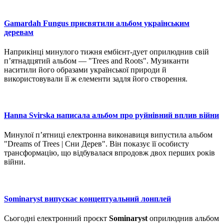
Gamardah Fungus присвятили альбом українським
деревам
Наприкінці минулого тижня ембієнт-дует оприлюднив свій
пʼятнадцятий альбом — "Trees and Roots". Музиканти
наситили його образами української природи й
використовували її ж елементи задля його створення.
Hanna Svirska написала альбом про руйнівний вплив війни
Минулої пʼятниці електронна виконавиця випустила альбом
"Dreams of Trees | Сни Дерев". Він показує її особисту
трансформацію, що відбувалася впродовж двох перших років
війни.
Sominaryst випускає концептуальний лонплей
Сьогодні електронний проєкт
Sominaryst
оприлюднив альбом