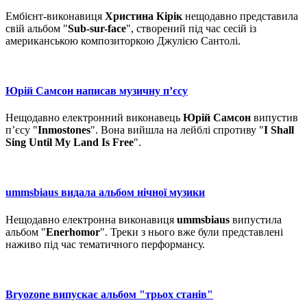
Ембієнт-виконавиця
Христина Кірік
нещодавно представила
свій альбом "
Sub-sur-face
", створений під час сесій із
американською композиторкою Джулією Сантолі.
Юрій Самсон написав музичну п’єсу
Нещодавно електронний виконавець
Юрій Самсон
випустив
п’єсу "
Inmostones
". Вона вийшла на лейблі спротиву "
I Shall
Sing Until My Land Is Free
".
ummsbiaus видала альбом нічної музики
Нещодавно електронна виконавиця
ummsbiaus
випустила
альбом "
Enerhomor
". Треки з нього вже були представлені
наживо під час тематичного перформансу.
Bryozone випускає альбом "трьох станів"