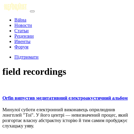
Війна
Новости
Статьи
Рецензии
Ивенты
Форум
Підтримати
field recordings
Orfin випустив медитативний електроакустичний альбом
Минулої суботи електронний виконавець оприлюднив
лонгплей "Toi". У його центрі — невизначений процес, який
розгортає власну абстрактну історію й тим самим пробуджує
слухацьку уяву.