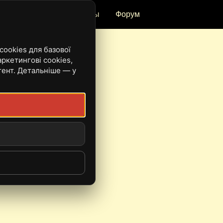
и
Рецензии
Ивенты
Форум
ookies для базової
ркетингові cookies,
тент. Детальніше — у