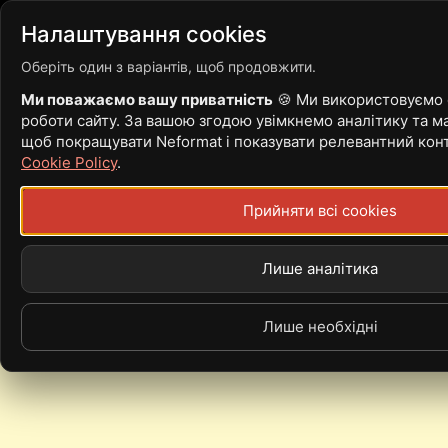
Війна
Новости
Стать
Налаштування cookies
Оберіть один з варіантів, щоб продовжити.
Ми поважаємо вашу приватність
🍪 Ми використовуємо c
роботи сайту. За вашою згодою увімкнемо аналітику та ма
LIZA DZHULAI
щоб покращувати Neformat і показувати релевантний кон
Cookie Policy
.
Прийняти всі cookies
Лише аналітика
Лише необхідні