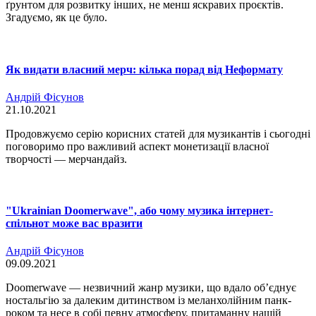
ґрунтом для розвитку інших, не менш яскравих проєктів.
Згадуємо, як це було.
Як видати власний мерч: кілька порад від Неформату
Андрій Фісунов
21.10.2021
Продовжуємо серію корисних статей для музикантів і сьогодні
поговоримо про важливий аспект монетизації власної
творчості — мерчандайз.
"Ukrainian Doomerwave", або чому музика інтернет-
спільнот може вас вразити
Андрій Фісунов
09.09.2021
Doomerwave — незвичний жанр музики, що вдало об’єднує
ностальгію за далеким дитинством із меланхолійним панк-
роком та несе в собі певну атмосферу, притаманну нашій