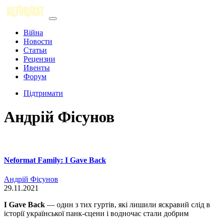
Війна
Новости
Статьи
Рецензии
Ивенты
Форум
Підтримати
Андрій Фісунов
Neformat Family: I Gave Back
Андрій Фісунов
29.11.2021
I Gave Back
— один з тих гуртів, які лишили яскравий слід в
історії української панк-сцени і водночас стали добрим