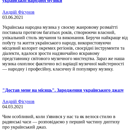
української народної музики
Андрій Фісунов
03.06.2021
Українська народна музика у своєму жанровому розмаїтті
поставала протягом багатьох років, створюючи власний,
унікальний стиль звучання та виконання. Беручи найкраще від
побуту та життя українського народу, використовуючи
місцевий колорит окремих регіонів, своєрідні інструменти та
діалекти, вдалося зрости надзвичайно яскравому
представнику світового музичного мистецтва. Зараз же наша
музика охоплює фактично всі варіації музичної майстерності
— народну і професійну, класичну й популярну музику.
"Достав мене на місяць". Зародження українського джазу
Андрій Фісунов
04.03.2021
Чим особливий, коли з'явився у нас та як велося стилю в
радянські часи — розповідаємо у перший частину диптиху
про український джаз.