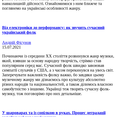
навколишній дійсності. Ознайомимося з ним ближче та
поглянемо на українські особливості жанру.
Від електроніки до перформансу: як звучить сучасний
український фолк
Андрій Фісунов
15.07.2021
Починаючи із середини XX століття розвинувся жанр музики,
який, взявши за основу народну творчість, стрімко став
популярним серед мас. Сучасний фолк швидко завоював
симпатії слухачів у США, а з часом перекинувся на увесь світ.
Заперечувати важливість фолку важко, бо завдяки цьому
музичному жанру ми дізнаємось про культуру абсолютно
різних народів та національностей, а також ділимось власною
самобутністю з іншими. Українці теж творять сучасну фолк-
музику, тож поговорімо про них детальніше.
У шароварах та із сопілкою в руках. Процес деградації