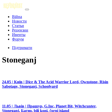
Війна
Новости
Статьи
Рецензии
Ивенты
Форум
Підтримати
Stoneganj
24.05 | Київ | Dice & The Acid Warrior Lord, Ownstone, Risin
Sabotage, Stoneganj, Schoolyard
11.05 | Львів | Пращур, G.Inc, Planet Bit, Witchcunter,
Stoneganj, Багно, bili koni, čorni island