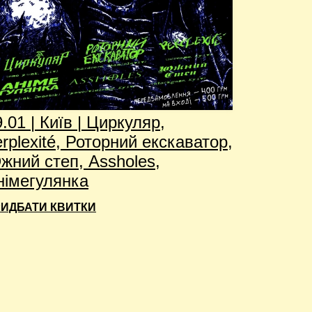
.01 | Київ | Циркуляр,
erplexité, Роторний екскаватор,
жний степ, Assholes,
німегулянка
ИДБАТИ КВИТКИ