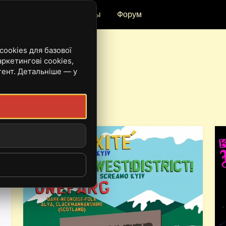
и
Рецензии
Ивенты
Форум
ookies для базової
ркетингові cookies,
тент. Детальніше — у