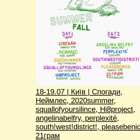
18-19.07 | Київ | Спогади,
Неймлес, 2020summer,
squallofyoursilince, Hi8project,
angelinabelfry, perplexité,
south!west!district!, pleasebeni
21грам