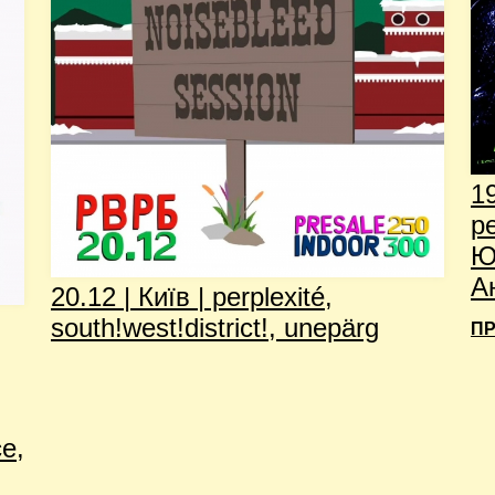
19
p
Ю
А
20.12 | Київ | perplexité,
south!west!district!, unepärg
ПР
ce,