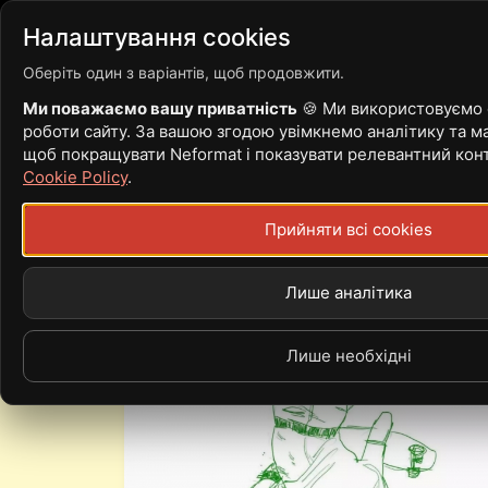
Війна
Новости
Стать
Налаштування cookies
Оберіть один з варіантів, щоб продовжити.
Ми поважаємо вашу приватність
🍪 Ми використовуємо c
роботи сайту. За вашою згодою увімкнемо аналітику та ма
PERPLEXITÉ
щоб покращувати Neformat і показувати релевантний кон
Cookie Policy
.
Прийняти всі cookies
Лише аналітика
Лише необхідні