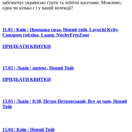
забезпечує українські гурти та лейбли касетами. Можливо,
одна чи кілька є і у вашій колекції?
11.05 | Київ | Пропаща сила, Новий твій, Layuchi Kvity,
Синдром гобліна, Laang, NuclerFreeZone
ПРИДБАТИ КВИТКИ
17.02 | Львів | аппекс, Новий Твій
ПРИДБАТИ КВИТКИ
13.05 | Львів | 8:30, Петро Петровський, Все до чаю, Новий
Твій
15.04 | Київ | Новий Твій