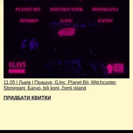
11.05 | Львів | Пращур, G.Inc, Planet Bit, Witchcunter,
Stoneganj, Багно, bili koni, čorni island
ПРИДБАТИ КВИТКИ