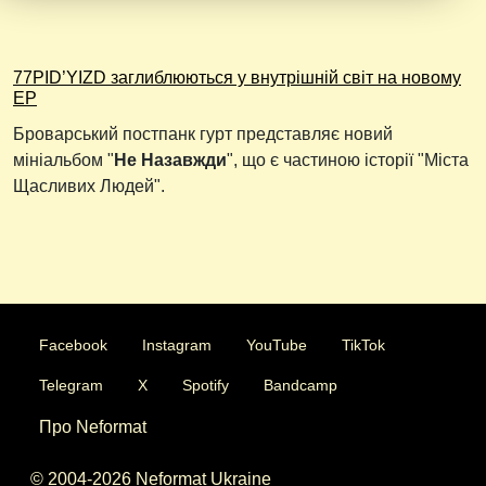
77PID’YIZD заглиблюються у внутрішній світ на новому
EP
Броварський постпанк гурт представляє новий
мініальбом "
Не Назавжди
", що є частиною історії "Міста
Щасливих Людей".
Facebook
Instagram
YouTube
TikTok
Telegram
X
Spotify
Bandcamp
Про Neformat
© 2004-2026 Neformat Ukraine