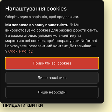
Налаштування cookies
Оберіть один з варіантів, щоб продовжити.
77PID’YIZD
Ми поважаємо вашу приватність
🍪 Ми
використовуємо cookies для базової роботи сайту.
За вашою згодою увімкнемо аналітику та
маркетингові cookies, щоб покращувати Neformat
і показувати релевантний контент. Детальніше —
у
Cookie Policy
.
19.04 | Київ | 77PID’YIZD, Distrїker, Альфатер,
ЧОРТОПОЛОХ, Як-небудь, Zipcult
Прийняти всі cookies
ПРИДБАТИ КВИТКИ
Лише аналітика
Лише необхідні
29.10 | Київ | Transliteration, Delirium, 77PID’YIZD,
Morgendie
ПРИДБАТИ КВИТКИ