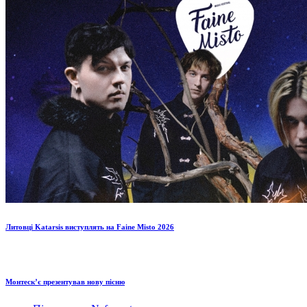
Литовці Katarsis виступлять на Faine Misto 2026
Монтескʼє презентував нову пісню