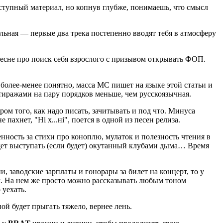
ступный материал, но копнув глубже, понимаешь, что смысл
льная — первые два трека постепенно вводят тебя в атмосферу
песне про поиск себя взрослого с призывом открывать ФОП.
 более-менее понятно, масса МС пишет на языке этой статьи и
 тиражами на пару порядков меньше, чем русскоязычная.
ом того, как надо писать, зачитывать и под что. Минуса
 пахнет, "Ні х...ні", поется в одной из песен релиза.
енность за стихи про коноплю, мулаток и полезность чтения в
ет выступать (если будет) окутанный клубами дыма… Время
и, заводские зарплаты и гонорары за билет на концерт, то у
м. На нем же просто можно рассказывать любым тоном
 уехать.
й будет прыгать тяжело, вернее лень.