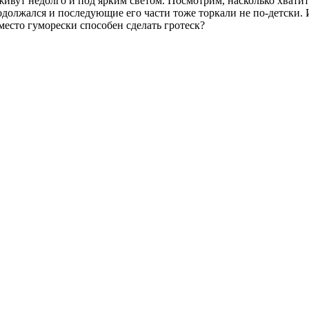
ивут недолго и под ярким светом. Посмотрим, насколько хвати
одолжался и последующие его части тоже торкали не по-детски
место гуморески способен сделать гротеск?