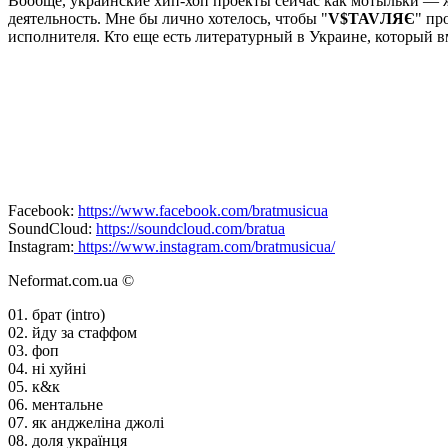
Вообще, украинские хип-хоп проекты сейчас как мотыльки — ж
деятельность. Мне бы лично хотелось, чтобы "
V​$​TAVЛЯЄ
" пр
исполнителя. Кто еще есть литературный в Украине, который в
Facebook:
https://www.facebook.com/bratmusicua
SoundСloud:
https://soundcloud.com/bratua
Instagram:
https://www.instagram.com/bratmusicua/
Neformat.com.ua ©
01. брат (intro)
02. йду за стаффом
03. фоп
04. ні хуйні
05. к&к
06. ментальне
07. як анджеліна джолі
08. доля українця