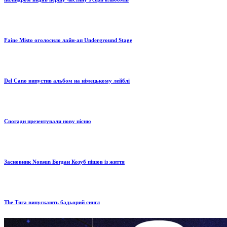
Faine Misto оголосило лайн-ап Underground Stage
Del Cano випустив альбом на німецькому лейблі
Спогади презентували нову пісню
Засновник Nonsun Богдан Козуб пішов із життя
The Тяга випускають бадьорий сингл