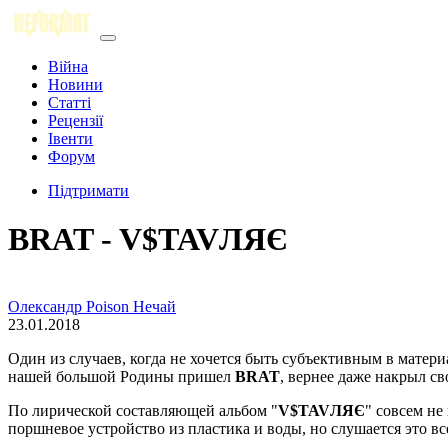
Війна
Новини
Статті
Рецензії
Івенти
Форум
Підтримати
BRAT - V​$​TAVЛЯЄ
Олександр Poison Нечай
23.01.2018
Один из случаев, когда не хочется быть субъективным в матери
нашей большой Родины пришел
BRAT
, вернее даже накрыл 
По лирической составляющей альбом "
V​$​TAVЛЯЄ
" совсем не
поршневое устройство из пластика и воды, но слушается это все