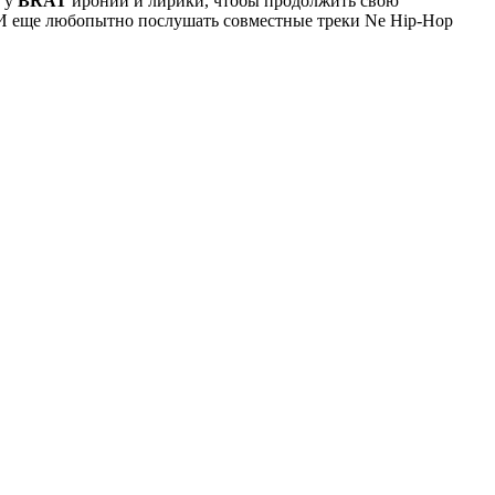
т у
BRAT
иронии и лирики, чтобы продолжить свою
. И еще любопытно послушать совместные треки Ne Hip-Hop