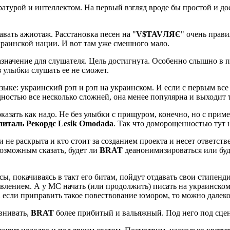
атурой и интеллектом. На первый взгляд вроде бы простой и до
авать ажиотаж. Расстановка песен на "
V​$​TAVЛЯЄ
" очень прави
краинской нации. И вот там уже смешного мало.
азначение для слушателя. Цель достигнута. Особенно слышно в 
з улыбки слушать ее не сможет.
зыке: украинский рэп и рэп на украинском. И если с первым все
идностью все несколько сложней, она менее популярна и выходит
зать как надо. Не без улыбки с прищуром, конечно, но с пример
италь Рекордс Lesik Omodada
. Так что доморощенностью тут не
не раскрыта и кто стоит за созданием проекта и несет ответств
возможным сказать, будет ли
BRAT
деанонимизироваться или буд
сы, покачиваясь в такт его битам, пойдут отдавать свои стипенди
авлением. А у МС начать (или продолжить) писать на украинско
 если приправить такое повествование юмором, то можно далеко
авнивать,
BRAT
более прибитый и вальяжный. Под него под сцено