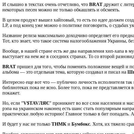
И слышно в текстах очень отчетливо, что
BRAT
дружит с литер
некоторых песен можно не только обкашлять и обсмеять.
В целом продукт вышел хайповый, то есть по идее должен созд
LP, а под конец уже можно о политике поговорить, о судьбах у
Название релиза максимально доходчиво определяет его предн
Тот, кто знает, что такое система налогооблажения Украины, бе
Вообще, в нашей стране есть же два направления хип-хапа в му
выступает на нем же в соседних странах. То со второй разнов
BRAT
пришел для того, чтобы поменять положение вещей и пока
альбома — это отдельная тема, которую создавал и писал на
Шп
Интересно еще вот что — публично личность исполнителя так и 
библиотеках пока не ясно. Более того, пока не представляется 
покажет.
Но, если "
V​$
TAVЛЯЄ
" проникнет во все слои населения и мас
рэпа на украинском наконец есть шанс стать популярным напр
практически любую историю! Главное только в бит попадать. А
И будет у нас не только
ТНМК
и
Бумбокс
. Хотя, их тяжело ср