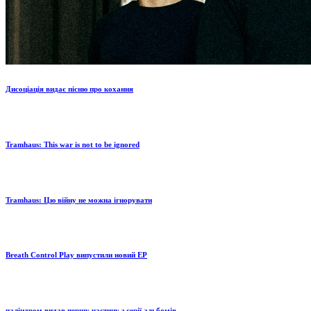
Дисоціація видає пісню про кохання
Tramhaus: Тhis war is not to be ignored
Tramhaus: Цю війну не можна ігнорувати
Breath Control Play випустили новий EP
паліндром видав першу частину з серії альбомів