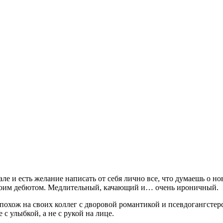
але и есть желание написать от себя лично все, что думаешь о н
своим дебютом. Медлительный, качающий и… очень ироничный.
 похож на своих коллег с дворовой романтикой и псевдогангстерс
 с улыбкой, а не с рукой на лице.