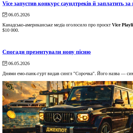
Vice запустив конкурс саундтреків й заплатить за
06.05.2026
Канадсько-американське медіа оголосило про проєкт
Vice Playli
$10 000.
Спогади презентували нову пісню
06.05.2026
Днями емо-панк-гурт видав сингл "Сорочка". Його назва — симво