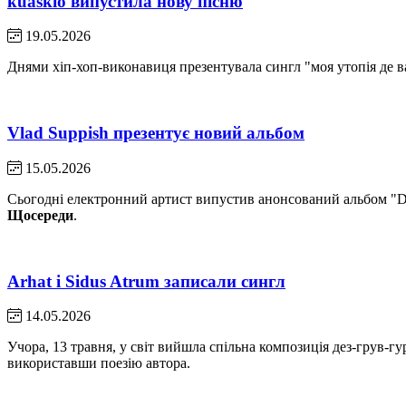
kuaskio випустила нову пісню
19.05.2026
Днями хіп-хоп-виконавиця презентувала сингл "моя утопія де в
Vlad Suppish презентує новий альбом
15.05.2026
Сьогодні електронний артист випустив анонсований альбом "Dro
Щосереди
.
Arhat і Sidus Atrum записали сингл
14.05.2026
Учора, 13 травня, у світ вийшла спільна композиція дез-грув-г
використавши поезію автора.