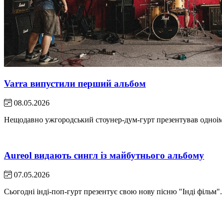
Varra випустили перший альбом
08.05.2026
Нещодавно ужгородський стоунер-дум-гурт презентував одноім
Aureol видають сингл із майбутнього альбому
07.05.2026
Сьогодні інді-поп-гурт презентує свою нову пісню "Інді фільм"