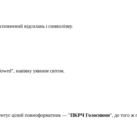
 сповнений відсилань і символізму.
owed", навіяну уявним світом.
езентує цілий повноформатник — "
ПКРЧ Голосними
", до того ж