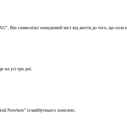
". Він символізує невидимий міст від життя до того, що поза 
 на усі три дні.
And Nowhere" із майбутнього лонплею.