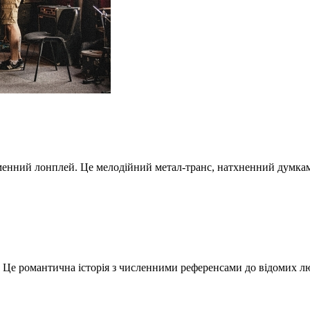
енний лонплей. Це мелодійний метал-транс, натхненний думками
. Це романтична історія з численними референсами до відомих лю