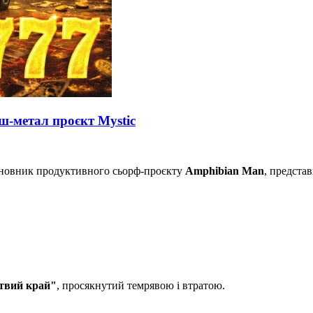
ш-метал проєкт Mystic
сновник продуктивного сьорф-проєкту
Amphibian Man
, предста
твий край"
, просякнутий темрявою і втратою.