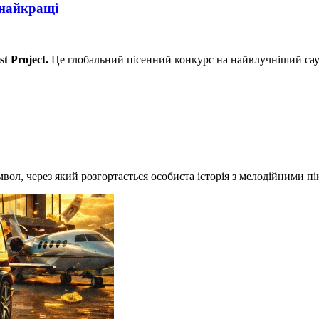
 найкращі
st Project.
Це глобальний пісенний конкурс на найвлучніший сау
л, через який розгортається особиста історія з мелодійними пік