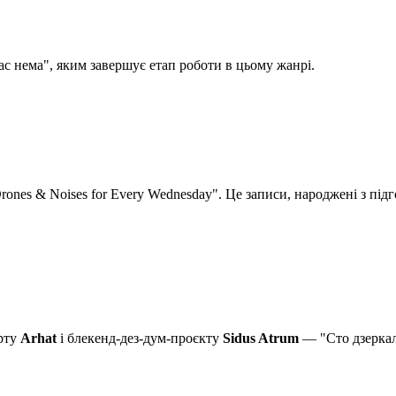
ас нема", яким завершує етап роботи в цьому жанрі.
nes & Noises for Every Wednesday". Це записи, народжені з під
урту
Arhat
і блекенд-дез-дум-проєкту
Sidus Atrum
— "Сто дзеркал