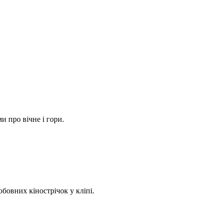
 про вічне і гори.
бовних кінострічок у кліпі.