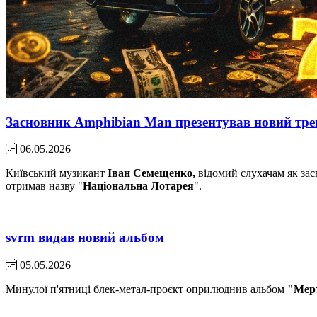
Засновник Amphibian Man презентував новий тре
06.05.2026
Київський музикант
Іван Семещенко,
відомий слухачам як за
отримав назву "
Національна Лотарея
".
svrm видав новий альбом
05.05.2026
Минулої п'ятниці блек-метал-проєкт оприлюднив альбом
"Мер