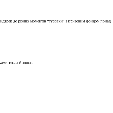
ндтрек до різних моментів “тусовки” з призовим фондом понад
ами тепла й злості.