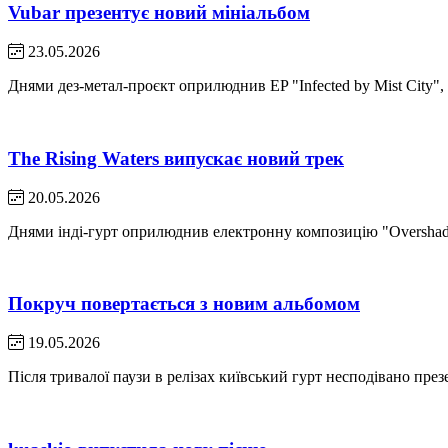
Vubar презентує новий мініальбом
23.05.2026
Днями дез-метал-проєкт оприлюднив EP "Infected by Mist City",
The Rising Waters випускає новий трек
20.05.2026
Днями інді-гурт оприлюднив електронну композицію "Overshad
Покруч повертається з новим альбомом
19.05.2026
Після тривалої паузи в релізах київський гурт несподівано пр