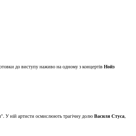
готовки до виступу наживо на одному з концертів
Нойз
". У ній артисти осмислюють трагічну долю
Василя Стуса
,