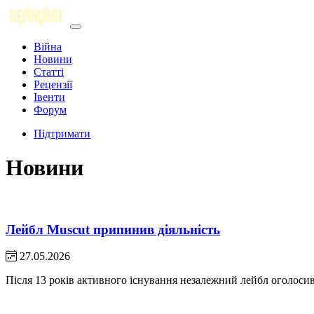
Війна
Новини
Статті
Рецензії
Івенти
Форум
Підтримати
Новини
Лейбл Muscut припинив діяльність
27.05.2026
Після 13 років активного існування незалежний лейбл оголосив