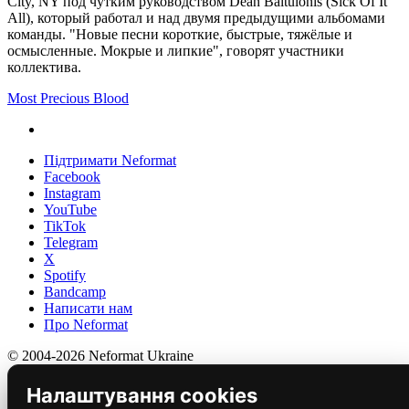
City, NY под чутким руководством Dean Baltulonis (Sick Of It
All), который работал и над двумя предыдущими альбомами
команды. "Новые песни короткие, быстрые, тяжёлые и
осмысленные. Мокрые и липкие", говорят участники
коллектива.
Most Precious Blood
Підтримати Neformat
Facebook
Instagram
YouTube
TikTok
Telegram
X
Spotify
Bandcamp
Написати нам
Про Neformat
© 2004-2026 Neformat Ukraine
Налаштування cookies