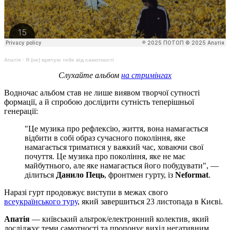
Апатія
·
Я (не) врятую тебе від самотності
Слухайте альбом
на стримінгах
Водночас альбом став не лише виявом творчої сутності
формації, а й спробою дослідити сутність теперішньої
генерації:
"Це музика про рефлексію, життя, вона намагається
відбити в собі образ сучасного покоління, яке
намагається триматися у важкий час, ховаючи свої
почуття. Це музика про покоління, яке не має
майбутнього, але яке намагається його побудувати", —
ділиться
Данило Пець
, фронтмен гурту, із
Neformat
.
Наразі гурт продовжує виступи в межах свого
всеукраїнського туру
, який завершиться 23 листопада в Києві.
Апатія
— київський альтрок/електронний колектив, який
досліджує теми самотності та пропонує вихід негативним