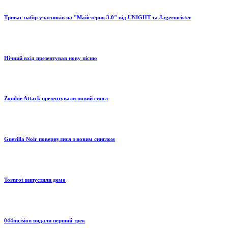
Триває набір учасників на "Майстерня 3.0" від UNIGHT та Jägermeister
Нічний вхід презентував нову пісню
Zombie Attack презентували новий сингл
Guerilla Noir повернулися з новим синглом
Tornrot випустили демо
044incision видали перший трек