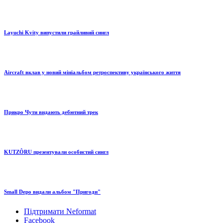
Layuchi Kvity випустили грайливий сингл
Aircraft вклав у новий мініальбом ретроспективу українського життя
Прикро Чути видають дебютний трек
KUTZÔRU презентували особистий сингл
Small Depo видали альбом "Пригоди"
Підтримати Neformat
Facebook