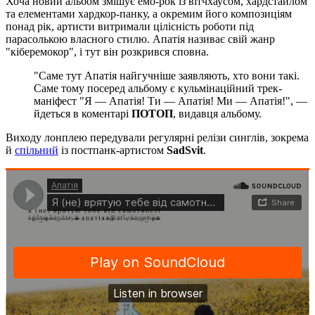
Хоча новий альбом змішує емо-рок із вітчхаусом, хардстайлом
та елементами хардкор-панку, а окремим його композиціям
понад рік, артисти витримали цілісність роботи під
парасолькою власного стилю. Апатія називає свій жанр
"кіберемокор", і тут він розкрився сповна.
"Саме тут Апатія найгучніше заявляють, хто вони такі.
Саме тому посеред альбому є кульмінаційний трек-
маніфест "Я — Апатія! Ти — Апатія! Ми — Апатія!", —
йдеться в коментарі
ПОТОП
, видавця альбому.
Виходу лонплею передували регулярні релізи синглів, зокрема
й
спільний
із постпанк-артистом
SadSvit
.