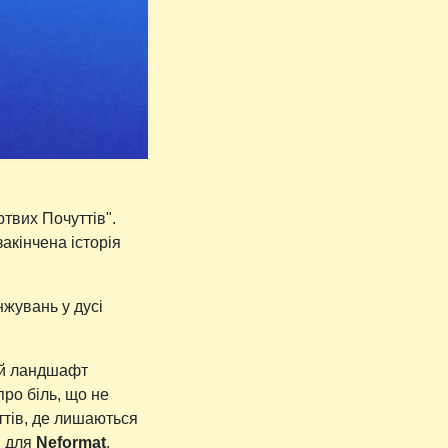
твих Почуттів".
акінчена історія
жувань у дусі
ий ландшафт
про біль, що не
ттів, де лишаються
, для
Neformat
.