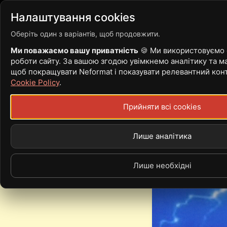
Війна
Новини
Статті
Налаштування cookies
Оберіть один з варіантів, щоб продовжити.
Ми поважаємо вашу приватність
🍪 Ми використовуємо c
роботи сайту. За вашою згодою увімкнемо аналітику та ма
ANGRY BOYS 
щоб покращувати Neformat і показувати релевантний кон
Cookie Policy
.
Прийняти всі cookies
Лише аналітика
Лише необхідні