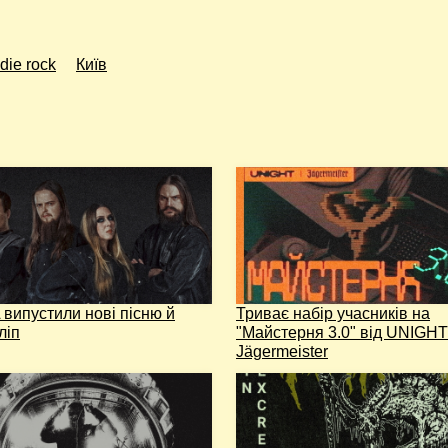
ndie rock
Київ
випустили нові пісню й
Триває набір учасників на
ліп
"Майстерня 3.0" від UNIGHT
Jägermeister