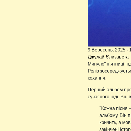
9 Вересень, 2025 - 
Джулай Єлизавета
Минулої пʼятниці і
Реліз зосереджуєтьс
кохання.
Перший альбом проє
сучасного інді. Ві
"Кожна пісня 
альбому. Він п
кричить, а мов
закінчені істо