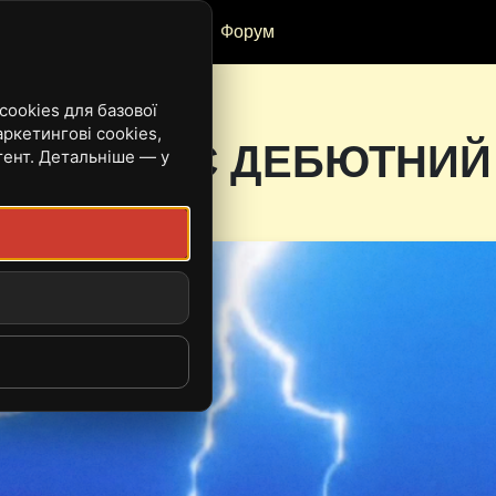
Рецензії
Івенти
Форум
ookies для базової
ркетингові cookies,
ВИПУСКАЄ ДЕБЮТНИЙ
тент. Детальніше — у