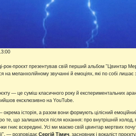
13:00
нді-рок-проєкт презентував свій перший альбом "Цвинтар Мер
я на меланхолійному звучанні й емоціях, які по собі лишає з
кту — це суміш класичного року й експериментальних аран
н вийшов ексклюзивно на YouTube.
— окрема історія, а разом вони формують цілісний емоційн
ро те, що залишилося після кохання: про внутрішній холод, 
чки гниє всередині. Усі ми маємо свій цвинтар мертвих почу
рії", — розповідає
Сергій Тімич
, засновник і вокаліст проєкту