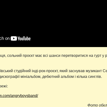
я, сольний проєкт має всі шанси перетворитися на гурт у р
вський студійний інді-рок-проєкт, який заснував музикант Се
 дискографії мініальбом, дебютний альбом і кілька синглів.
режі:
am.com/angryboysband/
Фото обкл