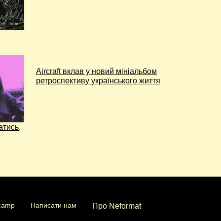
Aircraft вклав у новий мініальбом
ретроспективу українського життя
атись,
camp
Написати нам
Про Neformat