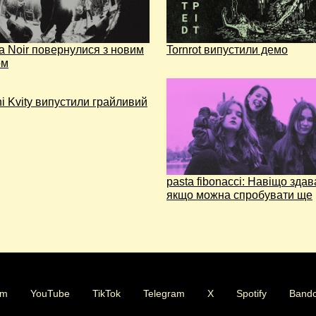
la Noir повернулися з новим
Tornrot випустили демо
ом
i Kvity випустили грайливий
pasta fibonacci: Навіщо здав
якщо можна спробувати ще
am
YouTube
TikTok
Telegram
X
Spotify
Band