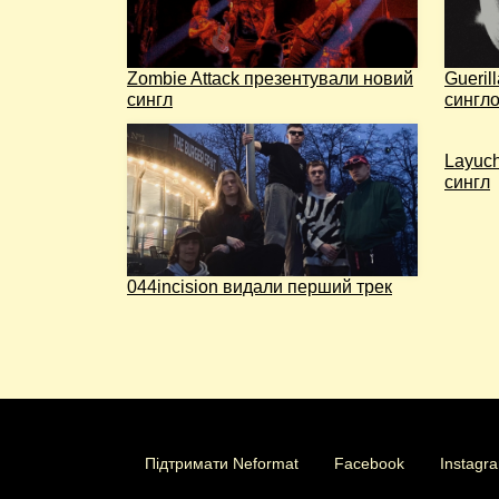
Zombie Attack презентували новий
Gueril
сингл
сингл
Layuch
сингл
044incision видали перший трек
Підтримати Neformat
Facebook
Instagr