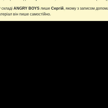
у складі
ANGRY BOYS
лише
Сергій
, якому з записом допом
атеріал він пише самостійно.