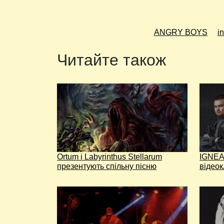
ANGRY BOYS
i
Читайте також
Ortum і Labyrinthus Stellarum
IGNEA 
презентують спільну пісню
відеок