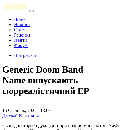
Війна
Новини
Статті
Рецензії
Івенти
Форум
Підтримати
Generic Doom Band
Name випускають
сюрреалістичний EP
15 Серпень, 2025 - 13:00
Джулай Єлизавета
Сьогодні стоунер-дум-гурт оприлюднив мініальбом "Nasty