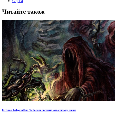
Одеса
Читайте також
Ortum і Labyrinthus Stellarum презентують спільну пісню