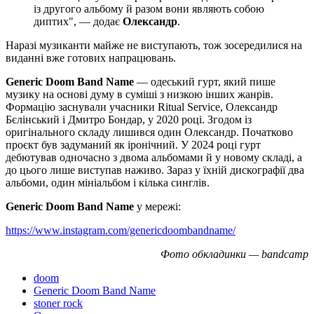
із другого альбому й разом вони являють собою
диптих", — додає
Олександр
.
Наразі музиканти майже не виступають, тож зосередилися на
виданні вже готових напрацювань.
Generic Doom Band Name
— одеський гурт, який пише
музику на основі думу в суміші з низкою інших жанрів.
Формацію заснували учасники Ritual Service, Олександр
Бєлінський і Дмитро Бондар, у 2020 році. Згодом із
оригінального складу лишився один Олександр. Початково
проєкт був задуманий як іронічний. У 2024 році гурт
дебютував одночасно з двома альбомами й у новому складі, а
до цього лише виступав наживо. Зараз у їхній дискографії два
альбоми, один мініальбом і кілька синглів.
Generic Doom Band Name
у мережі:
https://www.instagram.com/genericdoombandname/
Фото обкладинки — bandcamp
doom
Generic Doom Band Name
stoner rock