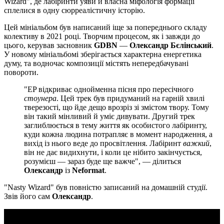
Wizard", де лабіринти уяви й власна міфологія формації
сплелися в одну сюрреалістичну історію.
Цей мініальбом був написаний іще за попереднього складу
колективу в 2021 році. Творчим процесом, як і завжди до
цього, керував засновник
GDBN
—
Олександр Бєлінський
.
У новому мініальбомі зберігається характерна енергетика
думу, та водночас композиції містять непередбачувані
повороти.
"EP відкриває однойменна пісня про пересічного
стоунера
. Цей трек був придуманий на гарній хвилі
тверезості, що йде дещо врозріз зі змістом твору. Тому
він такий мінливий й уміє дивувати. Другий трек
заглиблюється в тему життя як особистого лабіринту,
куди кожна людина потрапляє в момент народження, а
вихід із нього веде до просвітлення. Лабіринт
важкий
,
він не дає видихнути, і коли це нібито закінчується,
розумієш — зараз буде ще важче", — ділиться
Олександр
із
Neformat
.
"Nasty Wizard" був повністю записаний на домашній студії.
Звів його сам
Олександр
.