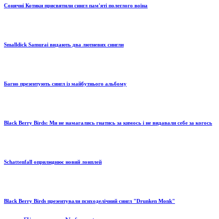
Сонячні Котики присвятили сингл пам'яті полеглого воїна
Smalldick Samurai видають два лютневих сингли
Багно презентують сингл із майбутнього альбому
Black Berry Birds: Ми не намагались гнатись за кимось і не видавали себе за когось
Schattenfall оприлюднює новий лонплей
Black Berry Birds презентували психоделічний сингл "Drunken Monk"