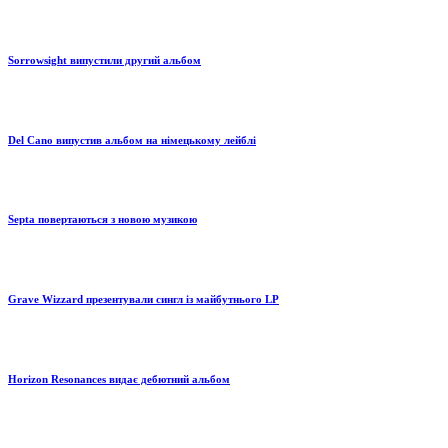
Sorrowsight випустили другий альбом
Del Cano випустив альбом на німецькому лейблі
Septa повертаються з новою музикою
Grave Wizzard презентували сингл із майбутнього LP
Horizon Resonances видає дебютний альбом