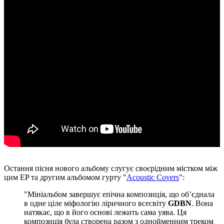
Остання пісня нового альбому слугує своєрідним містком між
цим EP та другим альбомом гурту "
Acoustic Covers
":
"Мініальбом завершує епічна композиція, що обʼєднала
в одне ціле міфологію ліричного всесвіту
GDBN
. Вона
натякає, що в його основі лежить сама уява. Ця
композиція була створена разом з однойменним треком