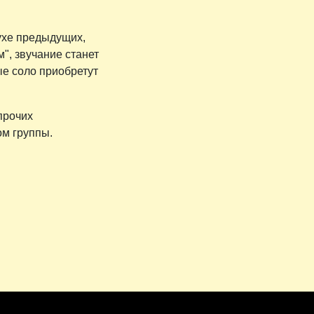
духе предыдущих,
", звучание станет
ые соло приобретут
прочих
м группы.