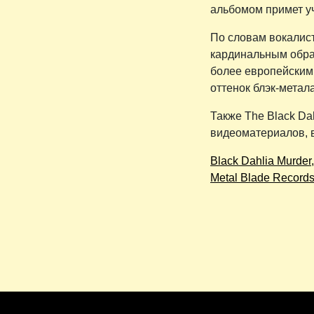
альбомом примет уч
По словам вокалист
кардинальным образ
более европейским,
оттенок блэк-метала
Также The Black Da
видеоматериалов, 
Black Dahlia Murder
Metal Blade Record