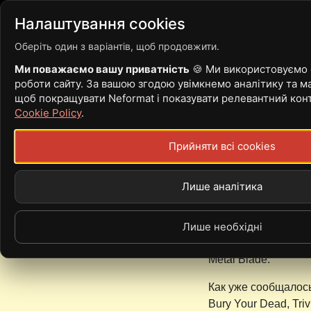
Війна
Новини
Статті
Налаштування cookies
Оберіть один з варіантів, щоб продовжити.
Ми поважаємо вашу приватність
🍪 Ми використовуємо c
роботи сайту. За вашою згодою увімкнемо аналітику та ма
THE BLACK D
щоб покращувати Neformat і показувати релевантний кон
Cookie Policy
.
ДАТОЙ РЕЛИЗА
Прийняти всі cookies
Лише аналітика
21 Червень, 2007 - 
SubwaySun
The Black Dahlia Mu
Лише необхідні
будущего альбома п
Metal Blade.
Как уже сообщалось
Bury Your Dead, Tr