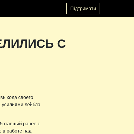
Підтримати
ЕЛИЛИСЬ С
у выхода своего
, усилиями лейбла
аботавший ранее с
е в работе над