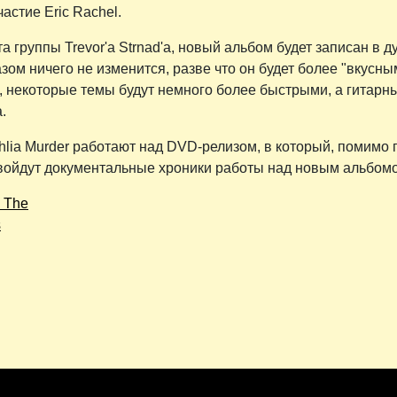
астие Eric Rachel.
а группы Trevor'а Strnad'а, новый альбом будет записан в 
ом ничего не изменится, разве что он будет более "вкусным
 некоторые темы будут немного более быстрыми, а гитарн
.
hlia Murder работают над DVD-релизом, в который, помимо 
войдут документальные хроники работы над новым альбомо
, The
s