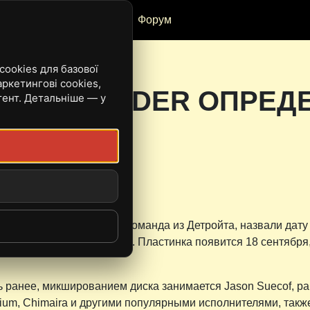
Рецензії
Івенти
Форум
ookies для базової
ркетингові cookies,
AHLIA MURDER ОПРЕД
тент. Детальніше — у
21:23
rder, melodic death metal команда из Детройта, назвали дат
од названием "Nocturnal". Пластинка появится 18 сентября
 ранее, микшированием диска занимается Jason Suecof, р
ivium, Chimaira и другими популярными исполнителями, такж