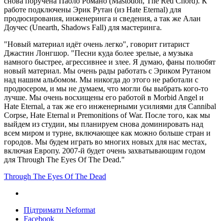
снова поручена Паоло Романо (Mastodon, The Red Chord). К
работе подключены Эрик Рутан (из Hate Eternal) для
продюсирования, инженеринга и сведения, а так же Алан
Доучес (Unearth, Shadows Fall) для мастеринга.
"Новый материал идёт очень легко", говорит гитарист
Джастин Лонгшор. "Песни куда более зрелые, а музыка
намного быстрее, агрессивнее и злее. Я думаю, фаны полюбят
новый материал. Мы очень рады работать с Эриком Рутаном
над нашим альбомом. Мы никогда до этого не работали с
продюсером, и мы не думаем, что могли бы выбрать кого-то
лучше. Мы очень восхищены его работой в Morbid Angel и
Hate Eternal, а так же его инженерными усилиями для Cannibal
Corpse, Hate Eternal и Premonitions of War. После того, как мы
выйдем из студии, мы планируем снова доминировать над
всем миром и турне, включающее как можно больше стран и
городов. Мы будем играть во многих новых для нас местах,
включая Европу. 2007-й будет очень захватывающим годом
для Through The Eyes Of The Dead."
Through The Eyes Of The Dead
Підтримати Neformat
Facebook