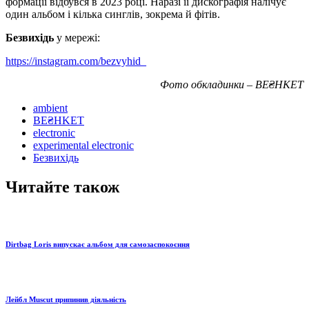
формації відбувся в 2023 році. Наразі її дискографія налічує
один альбом і кілька синглів, зокрема й фітів.
Безвихідь
у мережі:
https://instagram.com/bezvyhid_
Фото обкладинки – BE₴HKET
ambient
BE₴HKET
electronic
experimental electronic
Безвихідь
Читайте також
Dirtbag Loris випускає альбом для самозаспокоєння
Лейбл Muscut припинив діяльність