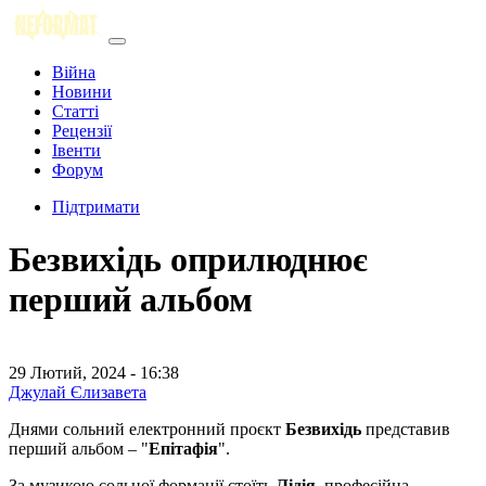
Війна
Новини
Статті
Рецензії
Івенти
Форум
Підтримати
Безвихідь оприлюднює
перший альбом
29 Лютий, 2024 - 16:38
Джулай Єлизавета
Днями сольний електронний проєкт
Безвихідь
представив
перший альбом – "
Епітафія
".
За музикою сольної формації стоїть
Лідія
, професійна