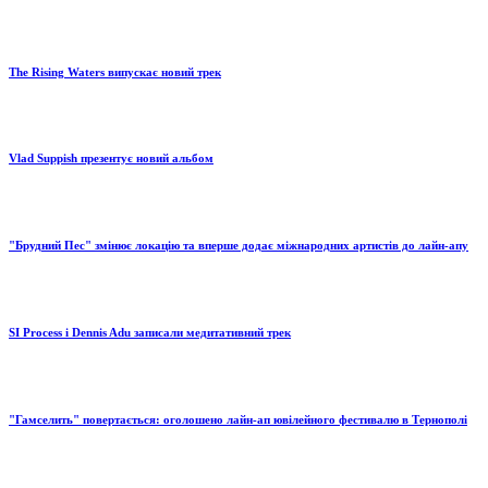
The Rising Waters випускає новий трек
Vlad Suppish презентує новий альбом
"Брудний Пес" змінює локацію та вперше додає міжнародних артистів до лайн-апу
SI Process і Dennis Adu записали медитативний трек
"Гамселить" повертається: оголошено лайн-ап ювілейного фестивалю в Тернополі