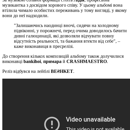
музикантка з досвідом хорового співу. У цьому альбомі вона
втілила чимало особистих переживань у тому вигляді, у якому
вони до неї надходили.
"Залишаючись наодинці вночі, сидячи на холодному
підвіконні, у порожнечі, перед очима доводилось бачити
дивні галюцинації, які дозволяли відчувати повну
відсутність реальності, та бажання втекти від себе", –
каже виконавиця в пресрелізі.
До створення кількох композицій альбому також долучилися
виконавці
bankihoi
,
примара
й
CRASHMAESTRO
.
Реліз відбувся на лейблі
BE₴HKET
.