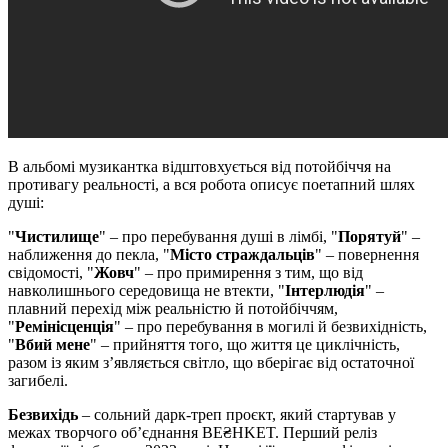
В альбомі музикантка відштовхується від потойбіччя на
противагу реальності, а вся робота описує поетапний шлях
душі:
"
Чистилище
" – про перебування душі в лімбі, "
Порятуй
" –
наближення до пекла, "
Місто страждальців
" – повернення
свідомості, "
Жовч
" – про примирення з тим, що від
навколишнього середовища не втекти, "
Інтерлюдія
" –
плавний перехід між реальністю й потойбіччям,
"
Ремінісценція
" – про перебування в могилі й безвихідність,
"
Вбий мене
" – прийняття того, що життя це циклічність,
разом із яким з’являється світло, що вберігає від остаточної
загибелі.
Безвихідь
– сольний дарк-треп проєкт, який стартував у
межах творчого об’єднання BE₴HKET. Перший реліз