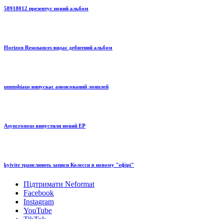
58918012 презентує новий альбом
Horizon Resonances видає дебютний альбом
ummsbiaus випускає анонсований лонплей
Asyncronous випустили новий EP
kyïvite транслюють записи Колесси в новому "ефірі"
Підтримати Neformat
Facebook
Instagram
YouTube