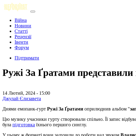
Війна
Новини
Статті
Рецензії
Івенти
Форум
Підтримати
Ружі За Ґратами представили
14 Лютий, 2024 - 15:00
Джулай Єлизавета
Днями емопанк-гурт
Ружі За Ґратами
оприлюднив альбом "
за
Цю музику учасники гурту створювали спільно. Її запис відбувс
була
підготовка
їхнього першого синглу.
У цьому ж форматі вони залучили до роботи над звуком
Владис