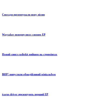
Спогади презентували нову пісню
Waytaker повернулися з новим EP
Новий сингл radiokit вийшов на стримінгах
ВИР! випустили обнадійливий мініальбом
icarus driver презентують перший EP