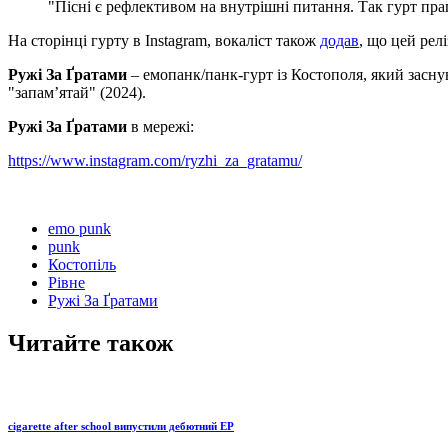
"Пісні є рефлективом на внутрішні питання. Так гурт праг
На сторінці гурту в Instagram, вокаліст також
додав
, що цей рел
Ружі За Ґратами
– емопанк/панк-гурт із Костополя, який засну
"запамʼятай" (2024).
Ружі За Ґратами
в мережі:
https://www.instagram.com/ryzhi_za_gratamu/
emo punk
punk
Костопіль
Рівне
Ружі За Ґратами
Читайте також
cigarette after school випустили дебютний EP