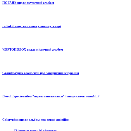
ПОГАНЬ видає окультний альбом
radiokit випускає сингл у новому жанрі
ЧОРТОПОЛОХ видає містичний альбом
Grandma’pick оголосили про завершення існування
Blood Expectoration “перезавантажилися” і випускають новий LP
Colotyphus видає альбом про перші дні війни