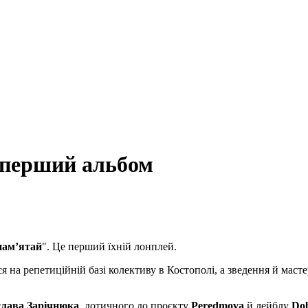
 перший альбом
памʼятай
". Це перший їхній лонплей.
я на репетиційній базі колективу в Костополі, а зведення й мас
лава Зарічнюка
,
дотичного до
проєкту
Peredmova
й лейблу
Dob