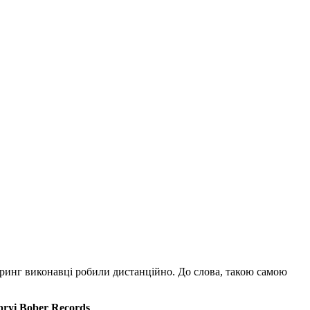
теринг виконавці робили дистанційно. До слова, такою самою
ryi Bober Records
.