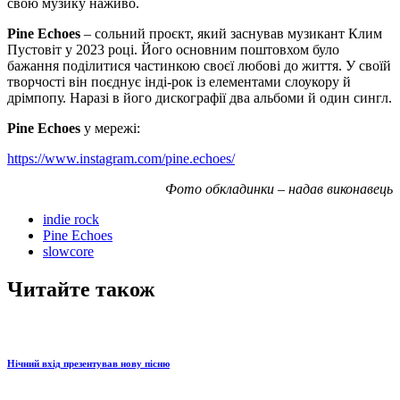
свою музику наживо.
Pine Echoes
– сольний проєкт, який заснував музикант Клим
Пустовіт у 2023 році. Його основним поштовхом було
бажання поділитися частинкою своєї любові до життя. У своїй
творчості він поєднує інді-рок із елементами слоукору й
дрімпопу. Наразі в його дискографії два альбоми й один сингл.
Pine Echoes
у мережі:
https://www.instagram.com/pine.echoes/
Фото обкладинки – надав виконавець
indie rock
Pine Echoes
slowcore
Читайте також
Нічний вхід презентував нову пісню