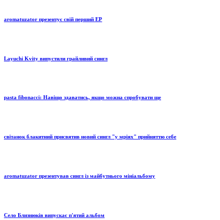
aromatuzator презентує свій перший EP
Layuchi Kvity випустили грайливий сингл
pasta fibonacci: Навіщо здаватись, якщо можна спробувати ще
світанок блакитний присвятив новий сингл "у мріях" прийняттю себе
aromatuzator презентував сингл із майбутнього мініальбому
Село Близнюків випускає п'ятий альбом