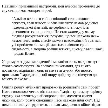
Навіяний приємними настроями, цей альбом промовляє до
слухача цілком конкретні речі:
"Альбом втілює в собі особливий стан людини –
легкості, грайливості й бачення світу немов радісної
чудернацької фантазії, де серйозність і скутість
розчиняються в просторі. Це стан
потоку
, у якому
людина розкривається, розуміє, що все навколо неї –
немов пластилін, зі всім можна взаємодіяти й гратися,
усі проблеми та емоції здаються наївною грою
свідомості, а людина розчиняється у цьому
пластиліні
",
– додає
Клим
.
У цьому ж задумі закладений і механізм того, як досягнути
такого самопочуття. За словами виконавця, для цього
достатньо відвідати гори, вгамувати думки або просто
прицільно "зародити в собі щиру доброту та співчуття до
всього навколо".
Опісля релізу, музикант продовжить розвивати свій проєкт.
Його головною метою він називає "задіти ту таємну чарівну
струну, яка звучить у найсокровенніші моменти життя
людини, коли розум спокійний і все навколо ніби сяє". Над
цим він і планує трудитися, а після завершення війни зіграє