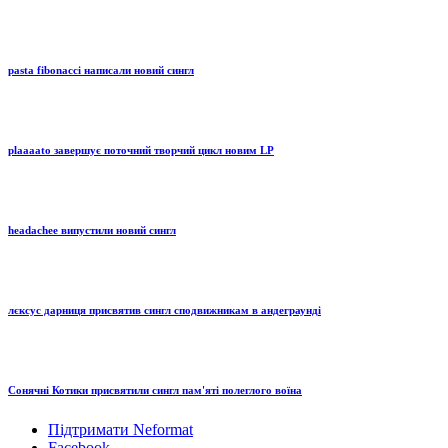
pasta fibonacci написали новий сингл
plaaaato завершує поточний творчий цикл новим LP
headachee випустили новий сингл
лєксус дарниця присвятив сингл сподвижникам в андеграунді
Сонячні Котики присвятили сингл пам'яті полеглого воїна
Підтримати Neformat
Facebook