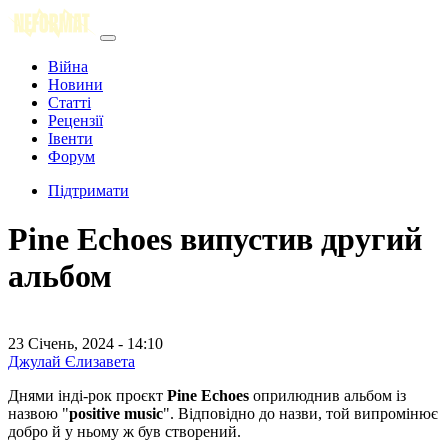
Війна
Новини
Статті
Рецензії
Івенти
Форум
Підтримати
Pine Echoes випустив другий
альбом
23 Січень, 2024 - 14:10
Джулай Єлизавета
Днями інді-рок проєкт
Pine Echoes
оприлюднив альбом із
назвою "
positive music
". Відповідно до назви, той випромінює
добро й у ньому ж був створений.