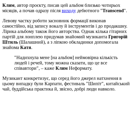
Клим
, автор проєкту, писав цей альбом близько чотирьох
місяців, а почав одразу після
виходу
дебютного "
Transcend
".
Левову частку роботи засновник формації виконав
самостійно, від запису вокалу й інструментів і до продакшну.
Лірика альбому також його авторства. Однак кілька гітарних
партій для лонплею придумав знайомий музиканта
Григорій
Штиль
(Шалашний), а з ліпкою обкладинки допомогала
знайома
Катя
.
"Надихнула мене [на альбом] неймовірна кількість
людей і речей, тому можна сказати, що це все
співавтори", – каже
Клим
Неформату.
Музикант конкретизує, що серед його джерел натхнення в
цьому випадку були Карпати, фестиваль "Шипіт", китайський
чай, буддійська практика й, звісно, добрі люди навколо.