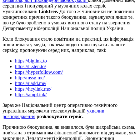
вимагала, аби провайдери заблокували
кілька доменних імен,
серед них і популярний у музичних колах сервіс
мультипосилань
Linktree.
До того ж
чиновники не пояснили
конкретних причин такого блокування, зауважуючи лише те,
що це було зроблено в умовах воєнного стану на звернення
Департаменту кіберполіції Національної поліції України.
Коли блокування стало помітним на практиці, ця інформація
поширилася у медіа, зокрема люди стали шукати аналоги
сервісу, пропонуючи серед них, наприклад, такі:
https://biglink.to
https://li.sten.to/
https://hyperfollow.com/
http://mssg.me/
https://uadd.me/
https://heylink.me/
https://ampl.ink/
Зараз же Національний центр оперативно-технічного
управління мережами телекомунікацій
ухвалив
розпорядження
розблокувати сервіс.
Причиною блокування, як виявилося, була шахрайська схема,
пов'язана з отриманням фінансової допомоги від держави, яку
викрили в Департаменті кіберполіції. Зловмисники