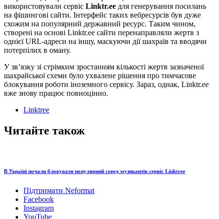
використовували сервіс
Linktr.ee
для генерування посилань
на фішингові сайти. Інтерфейс таких вебресурсів був дуже
схожим на популярний державний ресурс. Таким чином,
створені на основі Linktr.ee сайти перенаправляли жертв з
однієї URL-адреси на іншу, маскуючи дії шахраїв та вводячи
потерпілих в оману.
У звʼязку зі стрімким зростанням кількості жертв зазначеної
шахрайської схеми було ухвалене рішення про тимчасове
блокування роботи іноземного сервісу. Зараз, однак, Linktr.ee
вже знову працює повноцінно.
Linktree
Читайте також
В Україні почали блокувати популярний серед музикантів сервіс Linktree
Підтримати Neformat
Facebook
Instagram
YouTube