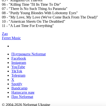
05 - "Kingdom Of Thieves"
06 - "Killing Time 'Til Its Time To Die"
07 - "There Is No Such Thing As Paranoia"
08 - "Purdy Young Blondes With Lobotomy Eyes"
09 - "My Love, My Love (We've Come Back From The Dead)"
10 - "American Sheets On The Deathbed"
11 - "A Last Time For Everything"
Zao
Ferret Music
Підтримати Neformat
Facebook
Instagram
YouTube
TikTok
Telegram
X
Spotify
Bandcamp
Написати нам
Про Neformat
© 2004-2026 Neformat Ukraine