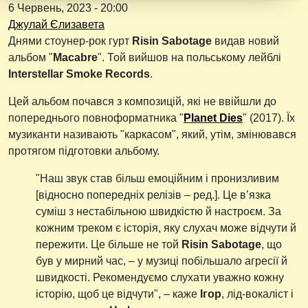
6 Червень, 2023 - 20:00
Джулай Єлизавета
Днями стоунер-рок гурт
Risin Sabotage
видав новий
альбом "
Macabre
". Той вийшов на польському лейблі
Interstellar Smoke Records
.
Цей альбом почався з композицій, які не ввійшли до
попереднього повноформатника "
Planet Dies
" (2017). Їх
музиканти називають "каркасом", який, утім, змінювався
протягом підготовки альбому.
"Наш звук став більш емоційним і пронизливим
[відносно попередніх релізів – ред.]. Це в’язка
суміш з нестабільною швидкістю й настроєм. За
кожним треком є історія, яку слухач може відчути й
пережити. Це більше не той
Risin Sabotage
, що
був у мирний час, – у музиці побільшало агресії й
швидкості. Рекомендуємо слухати уважно кожну
історію, щоб це відчути", – каже
Ігор
, лід-вокаліст і