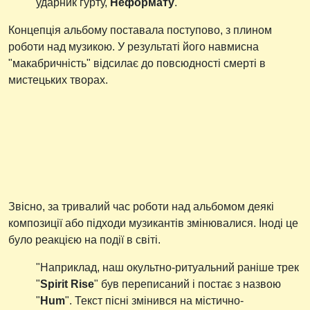
ударник гурту,
Неформату
.
Концепція альбому поставала поступово, з плином
роботи над музикою. У результаті його навмисна
"макабричність" відсилає до повсюдності смерті в
мистецьких творах.
Звісно, за тривалий час роботи над альбомом деякі
композиції або підходи музикантів змінювалися. Іноді це
було реакцією на події в світі.
"Наприклад, наш окультно-ритуальний раніше трек
"
Spirit Rise
" був переписаний і постає з назвою
"
Hum
". Текст пісні змінився на містично-