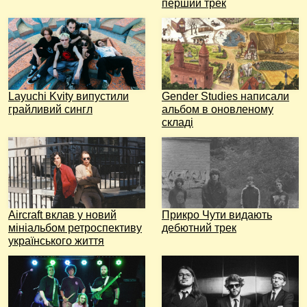
перший трек
Layuchi Kvity випустили
Gender Studies написали
грайливий сингл
альбом в оновленому
складі
Aircraft вклав у новий
Прикро Чути видають
мініальбом ретроспективу
дебютний трек
українського життя