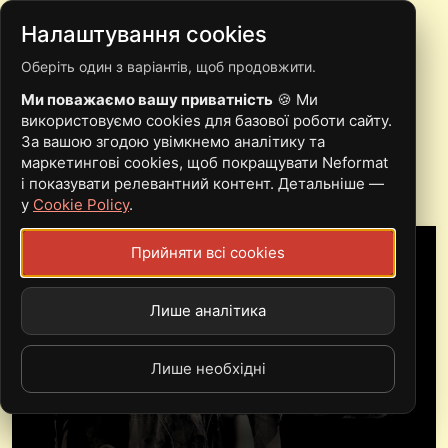
Налаштування cookies
Оберіть один з варіантів, щоб продовжити.
RISIN SABOTAGE
Ми поважаємо вашу приватність
🍪 Ми
ВИПУСТИЛИ
використовуємо cookies для базової роботи сайту.
За вашою згодою увімкнемо аналітику та
АНОНСОВАНИЙ АЛЬБОМ
маркетингові cookies, щоб покращувати Neformat
і показувати релевантний контент. Детальніше —
у
Cookie Policy
.
Прийняти всі cookies
Лише аналітика
Лише необхідні