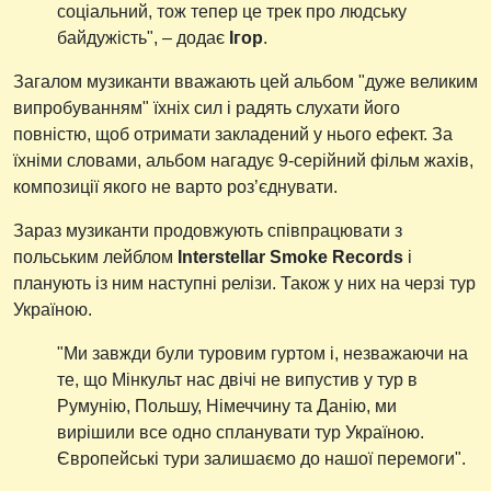
соціальний, тож тепер це трек про людську
байдужість", – додає
Ігор
.
Загалом музиканти вважають цей альбом "дуже великим
випробуванням" їхніх сил і радять слухати його
повністю, щоб отримати закладений у нього ефект. За
їхніми словами, альбом нагадує 9-серійний фільм жахів,
композиції якого не варто роз’єднувати.
Зараз музиканти продовжують співпрацювати з
польським лейблом
Interstellar Smoke Records
і
планують із ним наступні релізи. Також у них на черзі тур
Україною.
"Ми завжди були туровим гуртом і, незважаючи на
те, що Мінкульт нас двічі не випустив у тур в
Румунію, Польшу, Німеччину та Данію, ми
вирішили все одно спланувати тур Україною.
Європейські тури залишаємо до нашої перемоги".