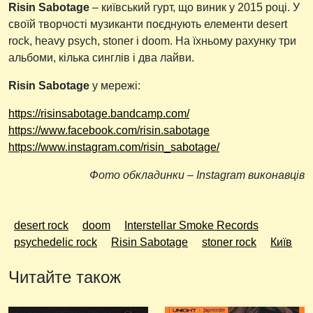
Risin Sabotage
– київський гурт, що виник у 2015 році. У
своїй творчості музиканти поєднують елементи desert
rock, heavy psych, stoner і doom. На їхньому рахунку три
альбоми, кілька синглів і два лайви.
Risin Sabotage
у мережі:
https://risinsabotage.bandcamp.com/
https://www.facebook.com/risin.sabotage
https://www.instagram.com/risin_sabotage/
Фото обкладинки – Instagram виконавців
desert rock
doom
Interstellar Smoke Records
psychedelic rock
Risin Sabotage
stoner rock
Київ
Читайте також