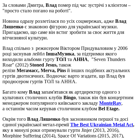
За словами Дмитра,
Влад
помер під час зустрічі з клієнтом –
"просто стало погано на роботі".
Новина одразу розлетілася по усіх соцмережах, адже
Влад
Ляшенко
є знаковою фігурою для української музики.
Пригадаємо, що саме він встиг зробити за своє життя для
вітчизняної культури.
Влад спільно з режисером Віктором Придуваловим у 2006
році заснував лейбл
ІншаМузика
, за підтримки якого
виходили альбоми гурту
ТОЛ
та
АННА
, "Seven Thunders
Roar" (2012)
Stoned Jesus,
також
релізи
Мегамасс, Merva, Pins
й інших подібних актуальних
гуртів двотисячних. Водночас варто згадати, що Влад був
продюсером гуртів ТОЛ та АННА.
Багато кому
Влад
запам'ятався як артдиректор одного з
культових столичних клубів
Bingo
, також він був концертним
менеджером популярного київського закладу
MonteRay
,
а останнім часом керував столичним клубом
Bel Etage.
Окрім того
Влад Ляшенко
був засновником першої та досі
єдиної української метал-премії
The Best Ukrainian Metal Act
,
яку в минулі роки отримували гурти Jinjer (2013, 2016),
Morphine Suffering (2014), Space Of Variations (2015, 2017),