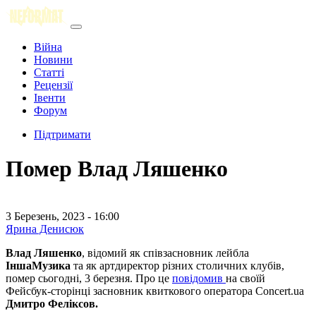
Війна
Новини
Статті
Рецензії
Івенти
Форум
Підтримати
Помер Влад Ляшенко
3 Березень, 2023 - 16:00
Ярина Денисюк
Влад Ляшенко
, відомий як співзасновник лейбла
ІншаМузика
та як артдиректор різних столичних клубів,
помер сьогодні, 3 березня. Про це
повідомив
на своїй
Фейсбук-сторінці засновник квиткового оператора Concert.ua
Дмитро Феліксов.