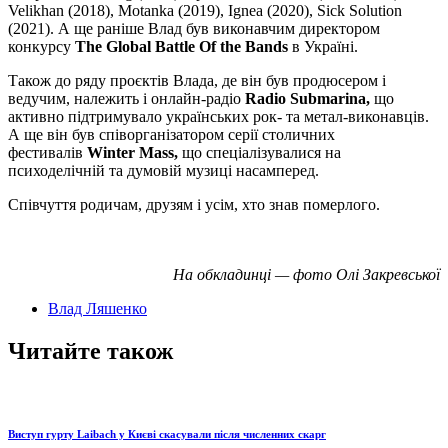
Velikhan (2018), Motanka (2019), Ignea (2020), Sick Solution
(2021). А ще раніше Влад був виконавчим директором
конкурсу
The Global Battle Of the Bands
в Україні.
Також до ряду проєктів Влада, де він був продюсером і
ведучим, належить і онлайн-радіо
Radio Submarina,
що
активно підтримувало українських рок- та метал-виконавців.
А ще він був співорганізатором серії столичних
фестивалів
Winter Mass,
що спеціалізувалися на
психоделічній та думовій музиці насамперед.
Співчуття родичам, друзям і усім, хто знав померлого.
На обкладинці — фото Олі Закревської
Влад Ляшенко
Читайте також
Виступ гурту Laibach у Києві скасували після численних скарг