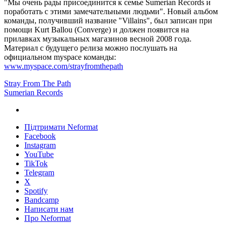
"Мы очень рады присоединится к семье Sumerian Records и
поработать с этими замечательными людьми". Новый альбом
команды, получивший название "Villains", был записан при
помощи Kurt Ballou (Converge) и должен появится на
прилавках музыкальных магазинов весной 2008 года.
Материал с будущего релиза можно послушать на
официальном myspace команды:
www.myspace.com/strayfromthepath
Stray From The Path
Sumerian Records
Підтримати Neformat
Facebook
Instagram
YouTube
TikTok
Telegram
X
Spotify
Bandcamp
Написати нам
Про Neformat