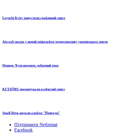
Layuchi Kvity випустили грайливий сингл
Aircraft вклав у новий мініальбом ретроспективу українського життя
Прикро Чути видають дебютний трек
KUTZÔRU презентували особистий сингл
Small Depo видали альбом "Пригоди"
Підтримати Neformat
Facebook