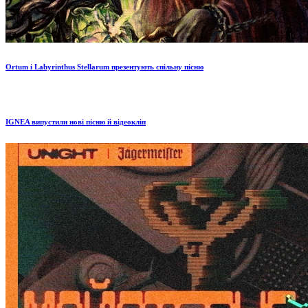
Ortum і Labyrinthus Stellarum презентують спільну пісню
IGNEA випустили нові пісню й відеокліп