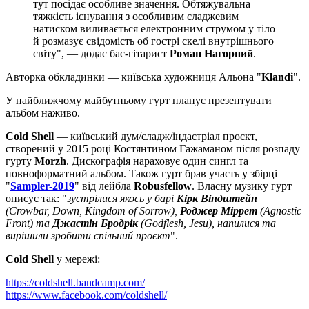
тут посідає особливе значення. Обтяжувальна
тяжкість існування з особливим сладжевим
натиском виливається електронним струмом у тіло
й розмазує свідомість об гострі скелі внутрішнього
світу", — додає бас-гітарист
Роман Нагорний
.
Авторка обкладинки — київська художниця Альона "
Klandi
".
У найближчому майбутньому гурт планує презентувати
альбом наживо.
Cold Shell
— київський дум/сладж/індастріал проєкт,
створений у 2015 році Костянтином Гажаманом після розпаду
гурту
Morzh
. Дискографія нараховує один сингл та
повноформатний альбом. Також гурт брав участь у збірці
"
Sampler-2019
" від лейбла
Robusfellow
. Власну музику гурт
описує так: "
зустрілися якось у барі
Кірк Віндштейн
(Crowbar, Down, Kingdom of Sorrow),
Роджер Міррет
(Agnostic
Front) та
Джастін Бродрік
(Godflesh, Jesu), напилися та
вирішили зробити спільний проєкт
".
Cold Shell
у мережі:
https://coldshell.bandcamp.com/
https://www.facebook.com/coldshell/