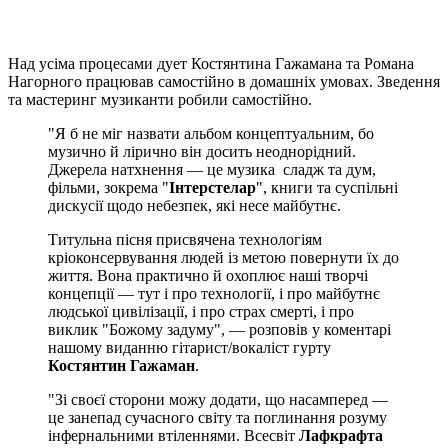
Над усіма процесами дует Костянтина Гажамана та Романа
Нагорного працював самостійно в домашніх умовах. Зведення
та мастеринг музиканти робили самостійно.
"Я б не міг назвати альбом концептуальним, бо
музично й лірично він досить неоднорідний.
Джерела натхнення — це музика сладж та дум,
фільми, зокрема "
Інтерстелар
", книги та суспільні
дискусії щодо небезпек, які несе майбутнє.
Титульна пісня присвячена технологіям
кріоконсервування людей із метою повернути їх до
життя. Вона практично й охоплює наші творчі
концепції — тут і про технології, і про майбутнє
людської цивілізації, і про страх смерті, і про
виклик "Божому задуму", — розповів у коментарі
нашому виданню гітарист/вокаліст гурту
Костянтин Гажаман
.
"Зі своєї сторони можу додати, що насамперед —
це занепад сучасного світу та поглинання розуму
інфернальними втіленнями. Всесвіт
Лафкрафта