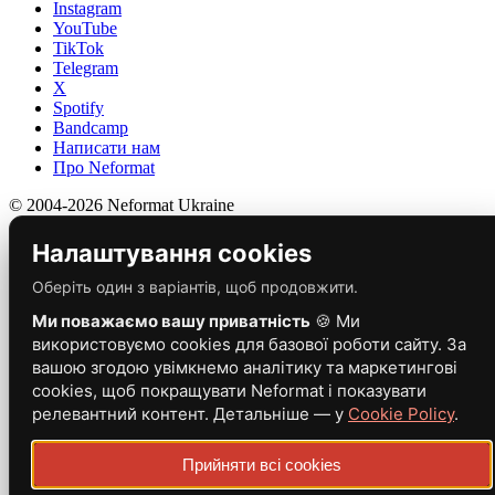
Instagram
YouTube
TikTok
Telegram
X
Spotify
Bandcamp
Написати нам
Про Neformat
© 2004-2026 Neformat Ukraine
Налаштування cookies
Оберіть один з варіантів, щоб продовжити.
Ми поважаємо вашу приватність
🍪 Ми
використовуємо cookies для базової роботи сайту. За
вашою згодою увімкнемо аналітику та маркетингові
cookies, щоб покращувати Neformat і показувати
релевантний контент. Детальніше — у
Cookie Policy
.
Прийняти всі cookies