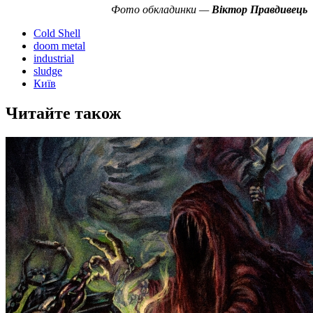
Фото обкладинки —
Віктор Правдивець
Cold Shell
doom metal
industrial
sludge
Київ
Читайте також