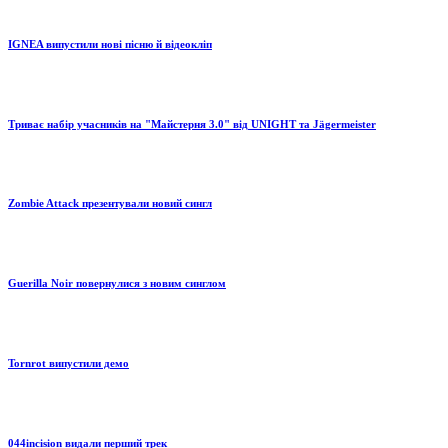
IGNEA випустили нові пісню й відеокліп
Триває набір учасників на "Майстерня 3.0" від UNIGHT та Jägermeister
Zombie Attack презентували новий сингл
Guerilla Noir повернулися з новим синглом
Tornrot випустили демо
044incision видали перший трек