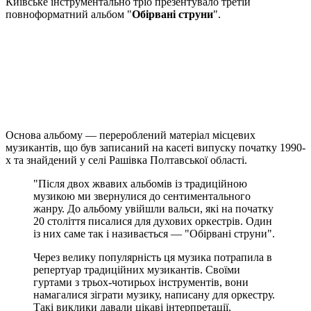
Київське інструментально тріо презентувало третій
повноформатний альбом "
Обірвані струни
".
Основа альбому — перероблений матеріал місцевих
музикантів, що був записаний на касеті випуску початку 1990-
х та знайдений у селі Рашівка Полтавської області.
"Після двох жвавих альбомів із традиційною
музикою ми звернулися до сентиментального
жанру. До альбому увійшли вальси, які на початку
20 століття писалися для духових оркестрів. Один
із них саме так і називається — "Обірвані струни".
Через велику популярність ця музика потрапила в
репертуар традиційних музикантів. Своїми
гуртами з трьох-чотирьох інструментів, вони
намагалися зіграти музику, написану для оркестру.
Такі виклики давали цікаві інтерпретації.