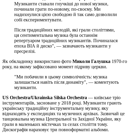
Музиканти ставали гнучкіші до нової музики,
починали грати по-новому, по-своєму. Ми
надихнулися цією свободою й так само дозволили
собі експериментувати.
Після традиційних мелодій, які грали століттями,
ця сентиментальна музика була останнім
репертуаром традиційних музикантів. Починалася
епоха ВІА й диско", — зазначають музиканти у
пресрелізі.
Як обкладинку використано фото
Миколи Галушка
1970-го
року, на якому зафіксовано момент підриву церкви.
"Ми побачили в цьому символічність: музика
залишається навіть після динаміту", — коментують
музиканти.
US Orchestra/Ukrainska Silska Orchestra
— київське тріо
інструментаріїв, засноване у 2018 році. Музиканти грають
українську традиційну інструментальну музику, яку
віднаходять у експедиціях та музичних архівах. Зазвичай це
танцювальна музика Центральної та Західної України, яку
грали в маленьких містечках та селах століття тому.
Дискографія нараховує три повноформатні альбоми.