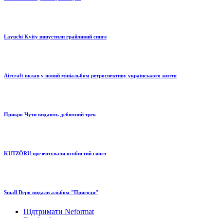
Layuchi Kvity випустили грайливий сингл
Aircraft вклав у новий мініальбом ретроспективу українського життя
Прикро Чути видають дебютний трек
KUTZÔRU презентували особистий сингл
Small Depo видали альбом "Пригоди"
Підтримати Neformat