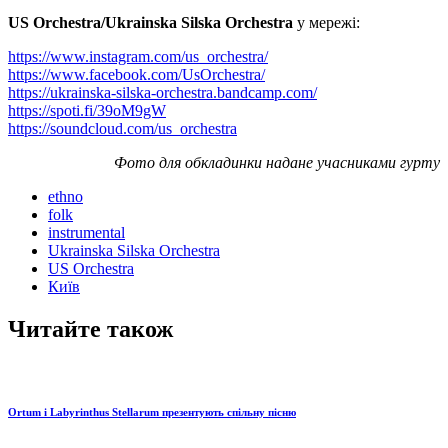
US Orchestra/Ukrainska Silska Orchestra
у мережі:
https://www.instagram.com/us_orchestra/
https://www.facebook.com/UsOrchestra/
https://ukrainska-silska-orchestra.bandcamp.com/
https://spoti.fi/39oM9gW
https://soundcloud.com/us_orchestra
Фото для обкладинки надане учасниками гурту
ethno
folk
instrumental
Ukrainska Silska Orchestra
US Orchestra
Київ
Читайте також
Ortum і Labyrinthus Stellarum презентують спільну пісню