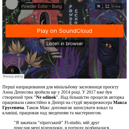
Перші напрацювання для мініальбому засновниця проєкту
Анна Денисова зробила ще у 2014 році. У 2017 вже був
створений трек "
Ne odinok
". Над більшістю процесів авторка
працювала самостійно в Дніпрі на студії звукорежисера
Макса
Грусевича
. Також Макс допомагав записувати вокал та
клавіші, працював над зведенням та мастерингом.
"Я закачала "піратський" Fl-studio, мій друг
прислав мені відеоуроки, я потроху розбиралася,