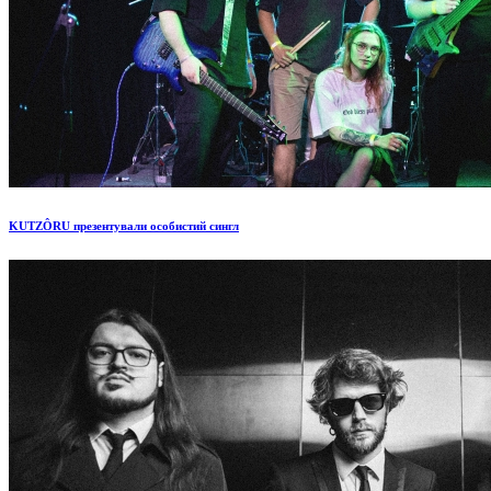
KUTZÔRU презентували особистий сингл