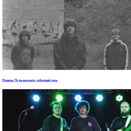
Прикро Чути видають дебютний трек