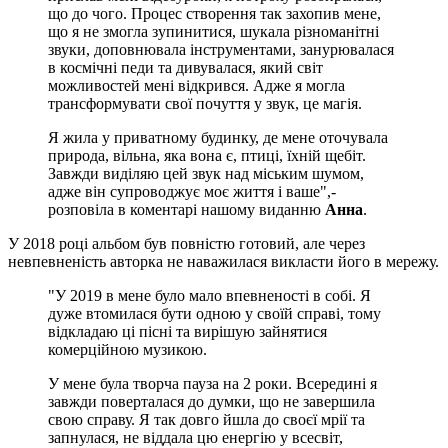
що до чого. Процес створення так захопив мене,
що я не змогла зупинитися, шукала різноманітні
звуки, доповнювала інструментами, занурювалася
в космічні педи та дивувалася, який світ
можливостей мені відкрився. Адже я могла
трансформувати свої почуття у звук, це магія.
Я жила у приватному будинку, де мене оточувала
природа, вільна, яка вона є, птиці, їхній щебіт.
Завжди виділяю цей звук над міським шумом,
адже він супроводжує моє життя і ваше",-
розповіла в коментарі нашому виданню
Анна
.
У 2018 році альбом був повністю готовий, але через
невпевненість авторка не наважилася викласти його в мережу.
"У 2019 в мене було мало впевненості в собі. Я
дуже втомилася бути одною у своїй справі, тому
відкладаю ці пісні та вирішую зайнятися
комерційною музикою.
У мене була творча пауза на 2 роки. Всередині я
завжди поверталася до думки, що не завершила
свою справу. Я так довго йшла до своєї мрії та
запнулася, не віддала цю енергію у всесвіт,