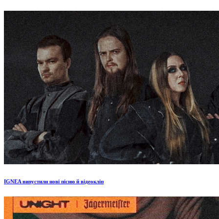
IGNEA випустили нові пісню й відеокліп