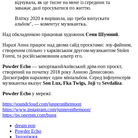
відчувала, як це тисне на мене із середини та
заважає далі просуватися по життю.
Влітку 2020 я вирішила, що треба випускати
альбом", — коментує музикантка
.
Над обкладинкою працював художник
Сеня Шумний
.
Наразі Анна працює над двома сайд проєктами: лоу-файним,
створеним спільно з харківським другом-музикантом Stolen
Forest, та російськомовним альтер его.
Powder Echo
— запорізький/київський дрім-поп проєкт,
створений на початку 2018 року Анною Денисовою.
Дискографія нараховує один мініальбом. Серед інфлуенсерів
музикантка вказує
Son Lux, Fka Twigs, Joji
та
Sevdaliza
.
Powder Echo
у мережі:
https://soundcloud.com/junneonthemoon
https://www.instagram.com/junneonthemoon/
https://ps.onerpm.com/bung
dream pop
Powder Echo
Запоріжжя