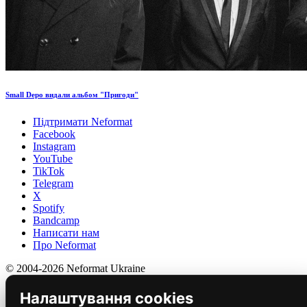
Small Depo видали альбом "Пригоди"
Підтримати Neformat
Facebook
Instagram
YouTube
TikTok
Telegram
X
Spotify
Bandcamp
Написати нам
Про Neformat
© 2004-2026 Neformat Ukraine
Налаштування cookies