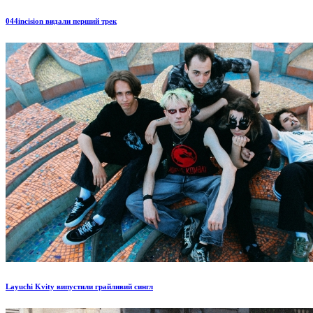
044incision видали перший трек
Layuchi Kvity випустили грайливий сингл