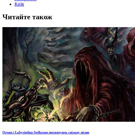
Київ
Читайте також
Ortum і Labyrinthus Stellarum презентують спільну пісню