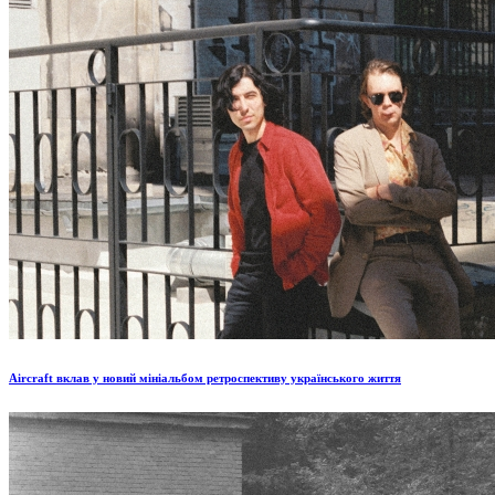
Aircraft вклав у новий мініальбом ретроспективу українського життя