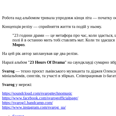
Робота над альбомом тривала упродовж кінця літа — початку ос
Концепція релізу — сприйняття життя та подій у ньому.
"23 години драми — це метафора про час, коли здається, 
полі й в останню мить тобі ставлять мат. Коли ти здаєшс
Мороз
.
На цей рік автор запланував ще два релізи.
Наразі альбом "
23 Hours Of Drama
" на саундклауді сумарно зі
Svarog
— техно проєкт львівського музиканта та діджея Олекси
мініальбомів, синглів, та участі в збірках. Співпрацював із бага
Svarog
у мережі:
https://soundcloud.com/svarogtechnomusic
https://www.facebook.com/svarogofficialpage/
https://svarog1.bandcamp.com/
https://www.instagram.com/svarog_ua/