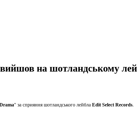
вийшов на шотландському лейбл
 Drama
" за сприяння шотландського лейбла
Edit Select Records
.