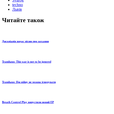
Svarog
techno
Львів
Читайте також
Дисоціація видає пісню про кохання
Tramhaus: Тhis war is not to be ignored
Tramhaus: Цю війну не можна ігнорувати
Breath Control Play випустили новий EP