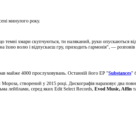
ені минулого року.
що темні хмари скупчуються, ти наляканий, руки опускаються від
я на їхню волю і відпускаєш гру, приходить гармонія", — розпо
брав майже 4000 прослуховувань. Останній його ЕР "
Substances
" 
 Мороза, створений у 2015 році. Дискографія нараховує два повн
тьма лейблами, серед яких Edit Select Records,
Evod Music, Affin
та