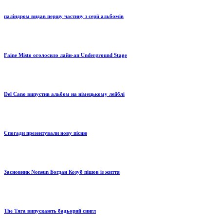
паліндром видав першу частину з серії альбомів
Faine Misto оголосило лайн-ап Underground Stage
Del Cano випустив альбом на німецькому лейблі
Спогади презентували нову пісню
Засновник Nonsun Богдан Козуб пішов із життя
The Тяга випускають бадьорий сингл