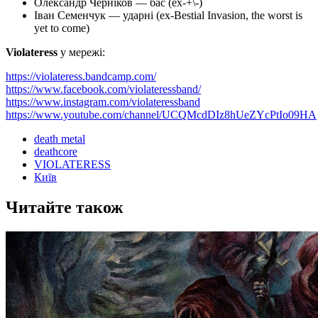
Олександр Черніков — бас (ех-+\-)
Іван Семенчук — ударні (ex-Bestial Invasion, the worst is
yet to come)
Violateress
у мережі:
https://violateress.bandcamp.com/
https://www.facebook.com/violateressband/
https://www.instagram.com/violateressband
https://www.youtube.com/channel/UCQMcdDIz8hUeZYcPtIo09HA
death metal
deathcore
VIOLATERESS
Київ
Читайте також