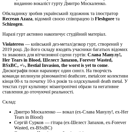
виданню вокаліст гурту Дмитро Москаленко.
Обкладинку зробив український художник та ілюстратор
Recrean Azaza
, відомий своєю співпрацею із
Fleshgore
та
Schizogen
.
Наразі гурт активно накопичує студійний матеріал.
Violateress
— київський дез-метал/дезкор гурт, створений у
2019 році. До його складу входять учасники багатьох відомих
та знакових для вітчизняної сцени гуртів:
Слава Манулу!,
Her Tears in Blood, Шелест Запахов, Forever Wasted,
BSxBC, +\-, Bestial Invasion, the worst is yet to come
.
Дискографія поки нараховує один сингл. На творчість
команди вплинули різноманітні deathcore, metalcore колективи
кінця 00-х та початку 10-х років та олдскульний death metal. У
текстах гурт культивує мізантропічні образи та негативне
ставлення до оточуючої реальності.
Склад:
Дмитро Москаленко — вокал (ex-Слава Манулу!, ex-Her
Tears in Blood)
Сергій Сурков — гітара (ex-Шелест Запахов, ex-Forever
Wasted, ex-BSxBC)