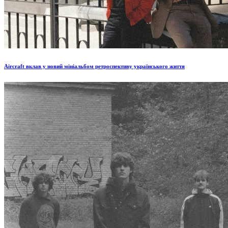
Aircraft вклав у новий мініальбом ретроспективу українського життя