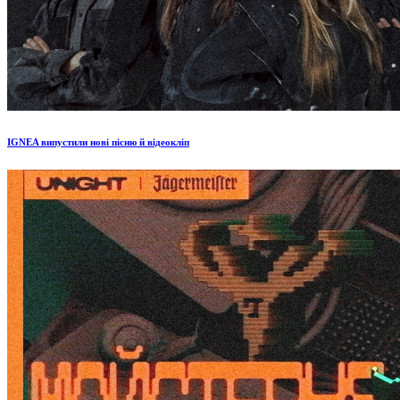
IGNEA випустили нові пісню й відеокліп