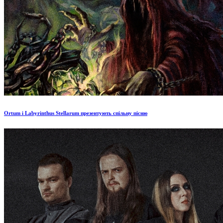
Ortum і Labyrinthus Stellarum презентують спільну пісню