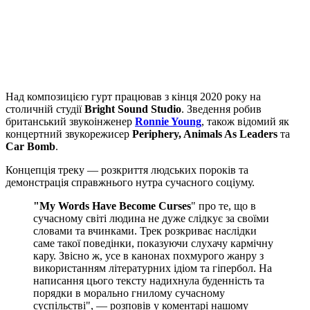
Над композицією гурт працював з кінця 2020 року на
столичній студії
Bright Sound Studio
. Зведення робив
британський звукоінженер
Ronnie Young
, також відомий як
концертний звукорежисер
Periphery, Animals As Leaders
та
Car Bomb
.
Концепція треку — розкриття людських пороків та
демонстрація справжнього нутра сучасного соціуму.
"My Words Have Become Curses
" про те, що в
сучасному світі людина не дуже слідкує за своїми
словами та вчинками. Трек розкриває наслідки
саме такої поведінки, показуючи слухачу кармічну
кару. Звісно ж, усе в канонах похмурого жанру з
використанням літературних ідіом та гіпербол. На
написання цього тексту надихнула буденність та
порядки в морально гнилому сучасному
суспільстві", — розповів у коментарі нашому