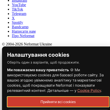
Instagram
YouTube
TikTok
Telegram
X
Spotify
Bandcamp
Написати нам
Про Neformat
© 2004-2026 Neformat Ukraine
Налаштування cookies
Оберіть один з варіантів, щоб продовжити.
Ми поважаємо вашу приватність
🍪 Ми
використовуємо cookies для базової роботи сайту. За
вашою згодою увімкнемо аналітику та маркетингові
cookies, щоб покращувати Neformat і показувати
релевантний контент. Детальніше — у
Cookie Policy
.
Прийняти всі cookies