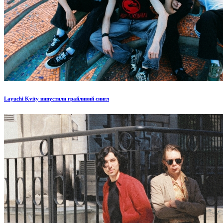
Layuchi Kvity випустили грайливий сингл