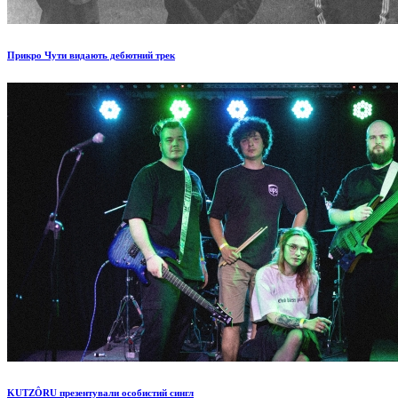
Прикро Чути видають дебютний трек
KUTZÔRU презентували особистий сингл