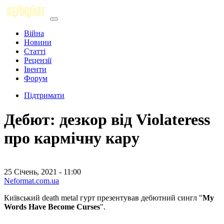
Війна
Новини
Статті
Рецензії
Івенти
Форум
Підтримати
Дебют: дезкор від Violateress
про кармічну кару
25 Січень, 2021 - 11:00
Neformat.com.ua
Київський death metal гурт презентував дебютний сингл "
My
Words Have Become Curses
".