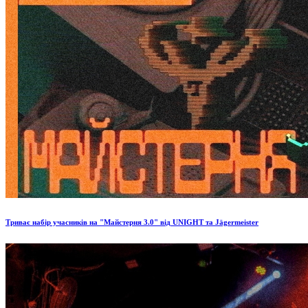
Триває набір учасників на "Майстерня 3.0" від UNIGHT та Jägermeister