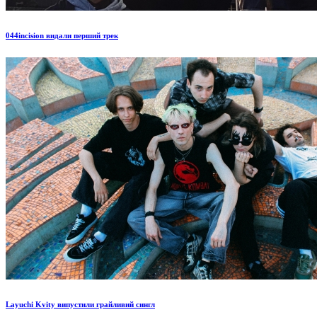
044incision видали перший трек
Layuchi Kvity випустили грайливий сингл