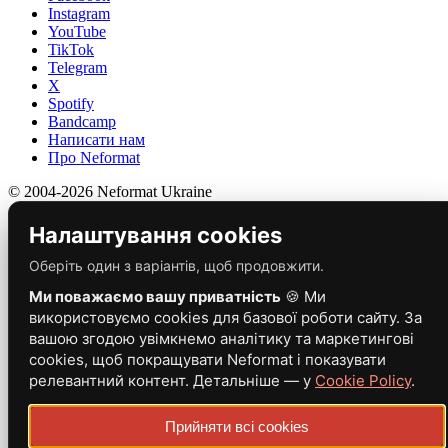
Instagram
YouTube
TikTok
Telegram
X
Spotify
Bandcamp
Написати нам
Про Neformat
© 2004-2026 Neformat Ukraine
Налаштування cookies
Оберіть один з варіантів, щоб продовжити.
Ми поважаємо вашу приватність
🍪 Ми
використовуємо cookies для базової роботи сайту. За
вашою згодою увімкнемо аналітику та маркетингові
cookies, щоб покращувати Neformat і показувати
релевантний контент. Детальніше — у
Cookie Policy
.
Прийняти всі cookies