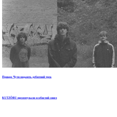
Прикро Чути видають дебютний трек
KUTZÔRU презентували особистий сингл