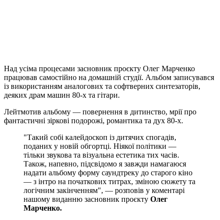
Над усіма процесами засновник проєкту Олег Марченко
працював самостійно на домашній студії. Альбом записувався
із використанням аналогових та софтверних синтезаторів,
деяких драм машин 80-х та гітари.
Лейтмотив альбому — повернення в дитинство, мрії про
фантастичні зіркові подорожі, романтика та дух 80-х.
"Такий собі калейдоскоп із дитячих спогадів,
поданих у новій обгортці. Ніякої політики —
тільки звукова та візуальна естетика тих часів.
Також, напевно, підсвідомо я завжди намагаюся
надати альбому форму саундтреку до старого кіно
— з інтро на початкових титрах, зміною сюжету та
логічним закінченням", — розповів у коментарі
нашому виданню засновник проєкту
Олег
Марченко.