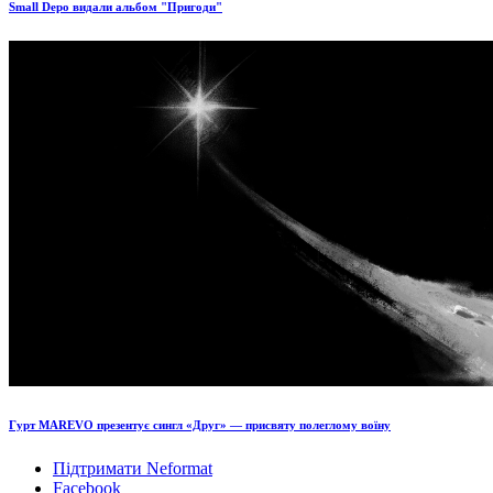
Small Depo видали альбом "Пригоди"
Гурт MAREVO презентує сингл «Друг» — присвяту полеглому воїну
Підтримати Neformat
Facebook