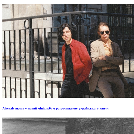
Aircraft вклав у новий мініальбом ретроспективу українського життя