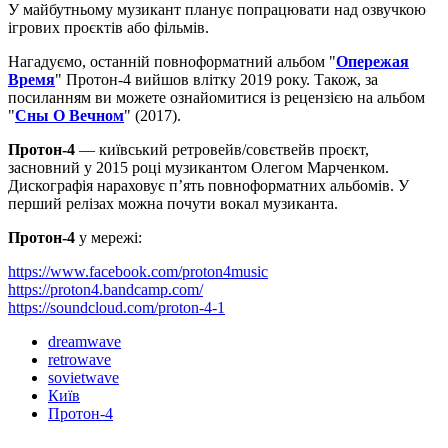
У майбутньому музикант планує попрацювати над озвучкою
ігрових проєктів або фільмів.
Нагадуємо, останній повноформатний альбом "
Опережая
Время
" Протон-4 вийшов влітку 2019 року. Також, за
посиланням ви можете ознайомитися із рецензією на альбом
"
Сны О Вечном
" (2017).
Протон-4
— київський ретровейв/совєтвейв проєкт,
засновний у 2015 році музикантом Олегом Марченком.
Дискографія нараховує п’ять повноформатних альбомів. У
перший релізах можна почути вокал музиканта.
Протон-4
у мережі:
https://www.facebook.com/proton4music
https://proton4.bandcamp.com/
https://soundcloud.com/proton-4-1
dreamwave
retrowave
sovietwave
Київ
Протон-4